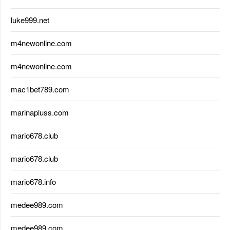
luke999.net
m4newonline.com
m4newonline.com
mac1bet789.com
marinapluss.com
mario678.club
mario678.club
mario678.info
medee989.com
medee989.com