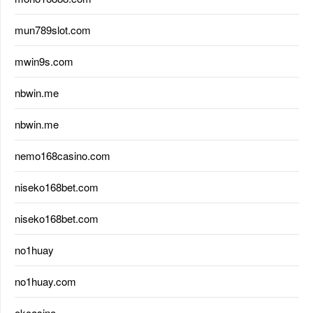
mun789slot.com
mwin9s.com
nbwin.me
nbwin.me
nemo168casino.com
niseko168bet.com
niseko168bet.com
no1huay
no1huay.com
okcasino