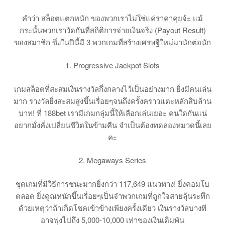
คำว่า สล็อตแตกหนัก ของพวกเราไม่ใช่แค่ราคาคุยจ้ะ แม้
กระนั้นพวกเราวัดกันที่สถิติการจ่ายเงินจริง (Payout Result)
ของสมาชิก ซึ่งในปีนี้มี 3 พวกเกมที่สร้างเศรษฐีใหม่มานักต่อนัก
1. Progressive Jackpot Slots
เกมสล็อตที่สะสมเงินรางวัลกึ่งกลางไว้เป็นอย่างมาก ยิ่งมีคนเล่น
มาก รางวัลยิ่งสะสมสูงขึ้นเรื่อยๆจนถึงครั้งคราวแตะหลักสิบล้าน
บาท! ที่ 188bet เรามีเกมกลุ่มนี้ให้เลือกเล่นเยอะ คนใดกันแน่
อยากมั่งคั่งเปลี่ยนชีวิตในข้ามคืน จำเป็นต้องทดลองหมวดนี้เลย
คะ
2. Megaways Series
ชุดเกมที่มีวิธีการชนะมากยิ่งกว่า 117,649 แนวทาง! ยิ่งคอมโบ
ตลอด ยิ่งคูณหนักขึ้นเรื่อยๆเป็นจำพวกเกมที่ถูกใจสายลุ้นระทึก
ด้วยเหตุว่าถ้าเกิดโชคเข้าข้างเพียงครั้งเดียว เงินรางวัลบางที
อาจพุ่งไปถึง 5,000-10,000 เท่าของเงินเดิมพัน