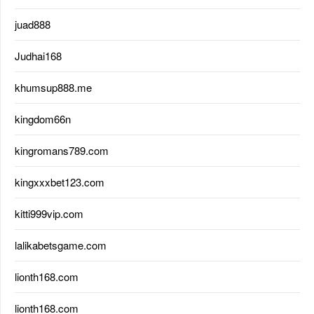
juad888
Judhai168
khumsup888.me
kingdom66n
kingromans789.com
kingxxxbet123.com
kitti999vip.com
lalikabetsgame.com
lionth168.com
lionth168.com