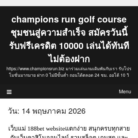
Skip
to
champions run golf course
content
ชุมชนสู่ความสำเร็จ สมัครวันนี้
รับฟรีเครดิต 10000 เล่นได้ทันที
ไม่ต้องฝาก
https://www.championsrun.biz มาร่วมเล่นเกมเดิมพันกับเรา รับโปร
โมชั่นมากมาย ฝาก 0 ไม่มีขั้นต่ำ ถอนได้ตลอด 24 ชม. ออโต้ 10 วิ
Menu
วัน:
14 พฤษภาคม 2026
เว็บแม่ 188bet websiteแตกง่าย สนุกครบทุกสาย
กับเว็บคาสิโนออนไลน์ รวมสล็อต เกมสด และ