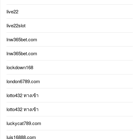
live22
live22slot
lnw365bet.com
lnw365bet.com
lockdown168
london6789.com
lotto432 ทางเข้า
lotto432 ทางเข้า
luckycat789.com
luis16888.com