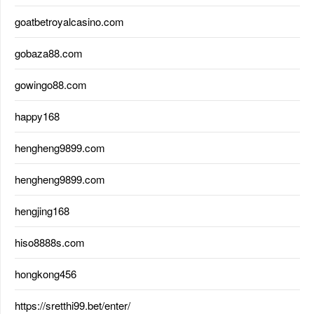
goatbetroyalcasino.com
gobaza88.com
gowingo88.com
happy168
hengheng9899.com
hengheng9899.com
hengjing168
hiso8888s.com
hongkong456
https://sretthi99.bet/enter/