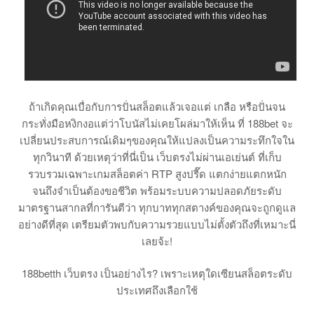
ถ้าเกิดคุณเบื่อกับการปั่นสล็อตแล้วเจอแต่ เกลือ หรือปั่นจน
กระทั่งมือหงิกงอแต่ว่าโบนัสไม่เคยโผล่มาให้เห็น ที่ 188bet จะ
เปลี่ยนประสบการณ์เดิมๆของคุณให้แปลงเป็นความระทึกใจใน
ทุกวินาที ด้วยเหตุว่าที่นี่เป็น เว็บตรงไม่ผ่านเอเย่นต์ ที่เก็บ
รวบรวมเฉพาะเกมสล็อตค่า RTP สูงปรี๊ด แตกง่ายแตกหนัก
จนถึงจำเป็นต้องขอชีวิต พร้อมระบบความปลอดภัยระดับ
มาตรฐานสากลที่การันตีว่า ทุกบาททุกสตางค์ของคุณจะถูกดูแล
อย่างดีที่สุด เตรียมตัวพบกับความรวยแบบไม่ตั้งตัวถึงที่เหมาะนี่
เลยจ้ะ!
188betth เว็บตรง เป็นอย่างไร? เพราะเหตุใดเซียนสล็อตระดับ
ประเทศถึงเลือกใช้