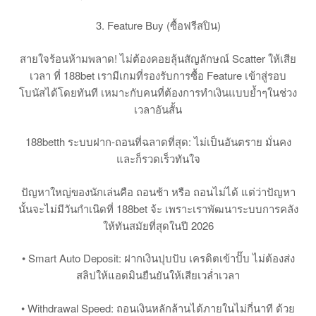
3. Feature Buy (ซื้อฟรีสปิน)
สายใจร้อนห้ามพลาด! ไม่ต้องคอยลุ้นสัญลักษณ์ Scatter ให้เสีย
เวลา ที่ 188bet เรามีเกมที่รองรับการซื้อ Feature เข้าสู่รอบ
โบนัสได้โดยทันที เหมาะกับคนที่ต้องการทำเงินแบบย้ำๆในช่วง
เวลาอันสั้น
188betth ระบบฝาก-ถอนที่ฉลาดที่สุด: ไม่เป็นอันตราย มั่นคง
และก็รวดเร็วทันใจ
ปัญหาใหญ่ของนักเล่นคือ ถอนช้า หรือ ถอนไม่ได้ แต่ว่าปัญหา
นั้นจะไม่มีวันกำเนิดที่ 188bet จ้ะ เพราะเราพัฒนาระบบการคลัง
ให้ทันสมัยที่สุดในปี 2026
• Smart Auto Deposit: ฝากเงินปุบปับ เครดิตเข้าปั๊บ ไม่ต้องส่ง
สลิปให้แอดมินยืนยันให้เสียเวล่ำเวลา
• Withdrawal Speed: ถอนเงินหลักล้านได้ภายในไม่กี่นาที ด้วย