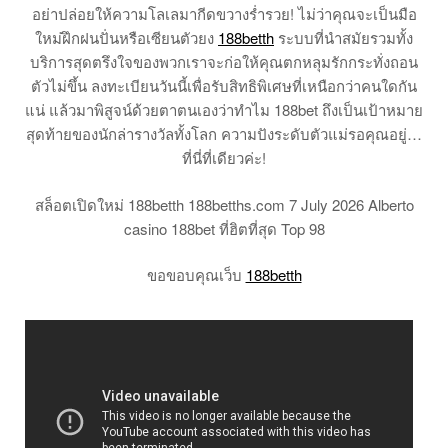
อย่าปล่อยให้ความโลเลมากีดขวางร่ำรวย! ไม่ว่าคุณจะเป็นมือ
ใหม่ฝึกฝนปั่นหรือเซียนตัวยง
188betth
ระบบที่นำสมัยรวมทั้ง
บริการสุดตรึงใจของพวกเราจะก่อให้คุณตกหลุมรักกระทั่งถอน
ตัวไม่ขึ้น ลงทะเบียนวันนี้เพื่อรับสิทธิพิเศษที่เหนือกว่าคนใดกัน
แน่ แล้วมาพิสูจน์ด้วยตาตนเองว่าทำไม 188bet ถึงเป็นเป้าหมาย
สุดท้ายของนักล่ารางวัลทั้งโลก ความปังระดับตัวแม่รอคุณอยู่…
ที่นี่ที่เดียวค่ะ!
สล็อตเปิดใหม่ 188betth 188betths.com 7 July 2026 Alberto
casino 188bet ที่ฮิตที่สุด Top 98
ขอขอบคุณเว็บ
188betth