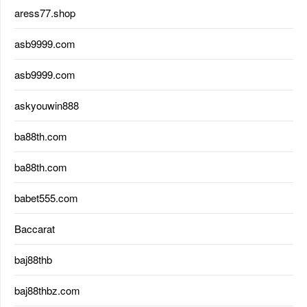
aress77.shop
asb9999.com
asb9999.com
askyouwin888
ba88th.com
ba88th.com
babet555.com
Baccarat
baj88thb
baj88thbz.com