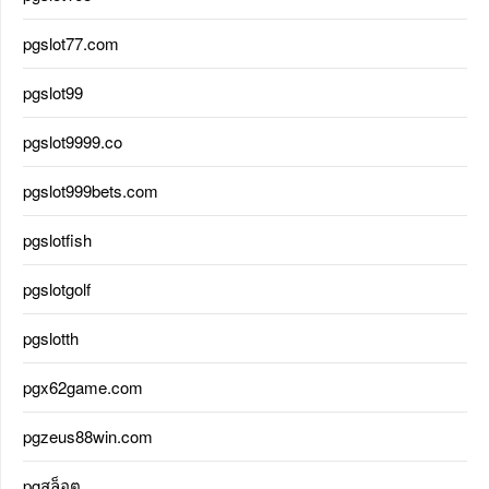
pgslot77.com
pgslot99
pgslot9999.co
pgslot999bets.com
pgslotfish
pgslotgolf
pgslotth
pgx62game.com
pgzeus88win.com
pgสล็อต