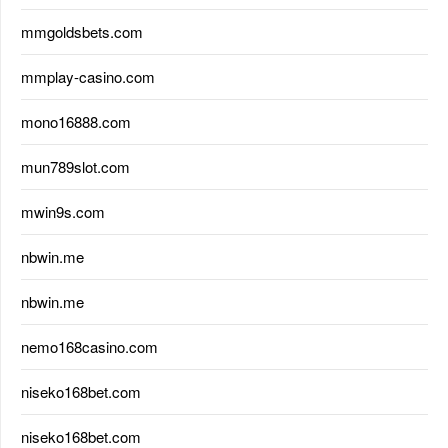
mmgoldsbets.com
mmplay-casino.com
mono16888.com
mun789slot.com
mwin9s.com
nbwin.me
nbwin.me
nemo168casino.com
niseko168bet.com
niseko168bet.com