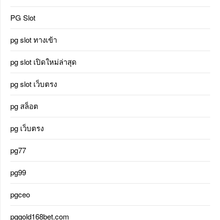
PG Slot
pg slot ทางเข้า
pg slot เปิดใหม่ล่าสุด
pg slot เว็บตรง
pg สล็อต
pg เว็บตรง
pg77
pg99
pgceo
pggold168bet.com