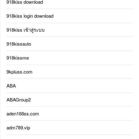
918kiss download
918kiss login download
918kiss เข้าสู่ระบบ
918kissauto
918kissme
9kpluss.com
ABA
ABAGroup2
aden168ss.com
adm789.vip