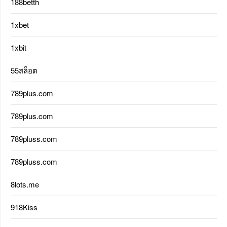
188betth
1xbet
1xbit
55สล็อต
789plus.com
789plus.com
789pluss.com
789pluss.com
8lots.me
918Kiss