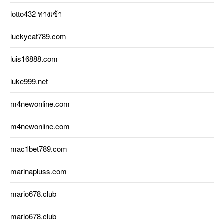
lotto432 ทางเข้า
luckycat789.com
luis16888.com
luke999.net
m4newonline.com
m4newonline.com
mac1bet789.com
marinapluss.com
mario678.club
mario678.club