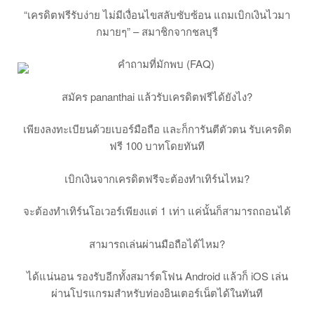
“เครดิตฟรีรับง่าย ไม่มีเงื่อนไขสลับซับซ้อน แถมเบิกเงินไวมา
กมายๆ” – สมาชิกจากชลบุรี
คำถามที่มักพบ (FAQ)
สมัคร pananthai แล้วรับเครดิตฟรีได้ยังไง?
เพียงลงทะเบียนด้วยเบอร์มือถือ และก็การันตีตัวตน รับเครดิต
ฟรี 100 บาทโดยทันที
เบิกเงินจากเครดิตฟรีจะต้องทำเทิร์นไหม?
จะต้องทำเทิร์นโอเวอร์เพียงแต่ 1 เท่า แค่นั้นก็สามารถถอนได้
สามารถเล่นผ่านมือถือได้ไหม?
ได้แน่นอน รองรับอีกทั้งสมาร์ตโฟน Android แล้วก็ iOS เล่น
ผ่านโปรแกรมสำหรับท่องอินเตอร์เน็ตได้ในทันที