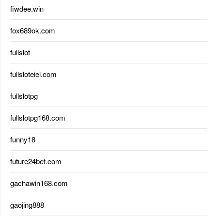
fiwdee.win
fox689ok.com
fullslot
fullsloteiei.com
fullslotpg
fullslotpg168.com
funny18
future24bet.com
gachawin168.com
gaojing888