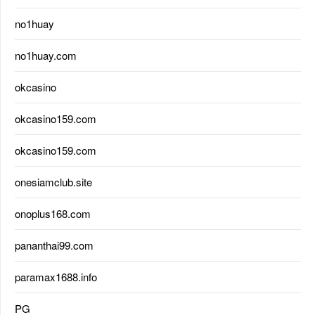
no1huay
no1huay.com
okcasino
okcasino159.com
okcasino159.com
onesiamclub.site
onoplus168.com
pananthai99.com
paramax1688.info
PG