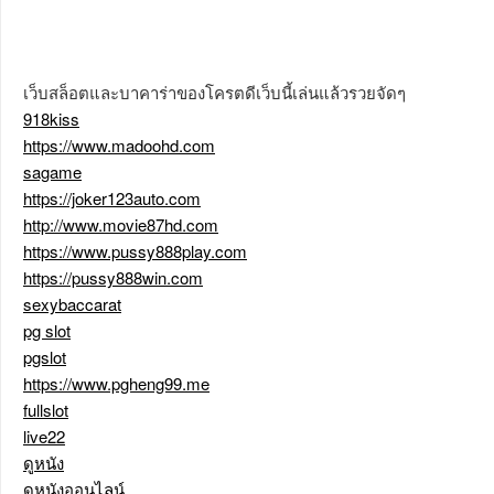
เว็บสล็อตและบาคาร่าของโครตดีเว็บนี้เล่นแล้วรวยจัดๆ
918kiss
https://www.madoohd.com
sagame
https://joker123auto.com
http://www.movie87hd.com
https://www.pussy888play.com
https://pussy888win.com
sexybaccarat
pg slot
pgslot
https://www.pgheng99.me
fullslot
live22
ดูหนัง
ดูหนังออนไลน์