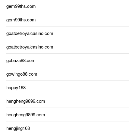
gem99ths.com
gem99ths.com
goatbetroyalcasino.com
goatbetroyalcasino.com
gobaza88.com
gowingo88.com
happy168
hengheng9899.com
hengheng9899.com
hengjing168