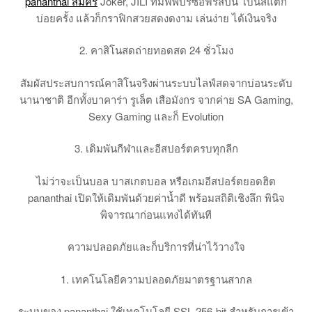
pananthai สมัคร
Joker, JILI ที่มีฟีพบร์ซื้อฟรีสปิน โบนัสแตก
บ่อยครั้ง แล้วก็กราฟิกสวยสดงดงาม เล่นง่าย ได้เงินจริง
2. คาสิโนสดถ่ายทอดสด 24 ชั่วโมง
สัมผัสประสบการณ์คาสิโนจริงผ่านระบบไลฟ์สดจากบ่อนระดับ
นานาชาติ อีกทั้งบาคาร่า รูเล็ต เสือมังกร จากค่าย SA Gaming,
Sexy Gaming และก็ Evolution
3. เดิมพันกีฬาและอีสปอร์ตครบทุกลีก
ไม่ว่าจะเป็นบอล บาสเกตบอล หรือเกมอีสปอร์ตยอดฮิต
pananthai เปิดให้เดิมพันด้วยค่าน้ำดี พร้อมสถิติเชิงลึก พินิจ
พิจารณาก่อนแทงได้ทันที
ความปลอดภัยและก็บริการที่น่าไว้วางใจ
1. เทคโนโลยีความปลอดภัยมาตรฐานสากล
ระบบของ pananthai ใช้เทคโนโลยี SSL 256-bit สำหรับการเข้า