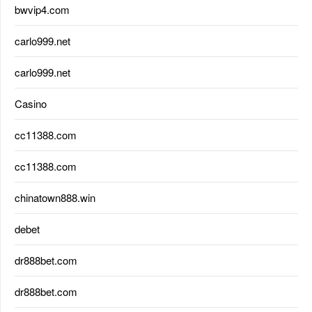
bwvip4.com
carlo999.net
carlo999.net
Casino
cc11388.com
cc11388.com
chinatown888.win
debet
dr888bet.com
dr888bet.com