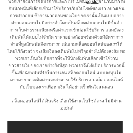
พวกเรายังมีการจัดบริการและก็โปรโมชั่น
pg slot
จำนวนมากให้
กับนักพนันที่เลือกเข้ามาใช้บริการกับเว็บไซต์ของเรา อย่างเช่น
การฝากถอน ซึ่งการฝากถอนของเว็บของเรานั้นเป็นแบบอย่าง
ฝากถอนแบบไม่มีอย่างต่ำโดยเป็นสล็อตฝากถอนไม่มีขั้นต่ำ
การเก็บค่าธรรมเนียมหรือค่าแรกเข้าก่อนใช้บริการ แถมยังลง
เดิมพันได้แบบไม่จำกัด ราคาอย่างน้อยพร้อมด้วยมีอัตราการ
จ่ายที่สูงนักพนันจึงสามารถ เล่นเกมสล็อตออนไลน์ของเราได้
โดยไร้กังวลว่า จะเสียเงินลงเดิมพันไปฟรีๆอย่างไม่ต้องสงสัย พอ
พวกเราเป็นเว็บที่อยากที่จะให้นักเดิมพันเลือกเข้าใช้งาน
ข่าวสารเว็บของเราอย่างยิ่งที่สุด พวกเราจึงได้เปิดบริการพวกนี้
ขึ้นเพื่อนักพนันที่รักในการเล่น สล็อตออนไลน์ แบบลงทุนไม่
มากมาย นางเติมผ่านจะสามารถใช้บริการเกมสล็อตออนไลน์
กับเว็บของเราเพื่อหาเงิน ได้อย่างเร็วทันใจแน่นอน
สล็อตออนไลน์ได้เงินจริง เลือกใช้งานเว็บไซต์ตรง ไม่มีผ่าน
เอเย่นต์