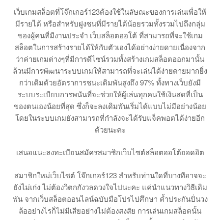
เว็บเกมสล็อตที่โจ๊กเกอร์123ต้องใช้ในลัษณะของการเล่นเพื่อให้
มีรายได้ หรือสำหรับฝูงชนที่มีรายได้น้อยรวมทั้งรวมไปถึงกลุ่ม
ของผู้คนที่มีงานประจำ เว็บสล็อตออโต้ ที่สามารถที่จะใช้เกม
สล็อตในการสร้างรายได้ให้กับตัวเองได้อย่างง่ายดายเนื่องจาก
ว่าค่ายเกมต่างๆที่มีการดีไซน์รวมทั้งสร้างเกมสล็อตออกมานั้น
ล้วนมีการพัฒนาระบบเกมให้สามารถที่จะเล่นได้ง่ายดายมากยิ่ง
กว่าเดิมด้วยอัตราการชนะเดิมพันสูงถึง 97% ทั้งทางเว็บยังมี
ระบบระเบียบการพนันที่จะช่วยให้ผู้เล่นทุกคนใช้เงินสดที่เป็น
ของตนเองน้อยที่สุด ซึ่งก็จะลงเดิมพันเริ่มได้แบบไม่มีอย่างน้อย
โดยในระบบเกมยังสามารถที่กำลังจะได้รับแจ็คพอตได้ง่ายอีก
ด้วยนะคะ
เสนอแนะลงทะเบียนสมัครสมาชิกเว็บไซต์สล็อตออโต้ยอดฮิต
สมาชิกใหม่เว็บไซต์ โจ๊กเกอร์123 สำหรับท่านใดที่บางทีอาจจะ
ยังไม่เก่ง ไม่ต้องวิตกกังวลดวงใจไปนะคะ แค่นำแนวทางวิธีเดิม
พัน จากเว็บสล็อตออนไลน์ฉบับมือโปรไปศึกษา ค้ำประกันปั่นวง
ล้ออย่างไรก็ไม่มีเสียอย่างไม่ต้องสงสัย การเล่นเกมสล็อตนั้น