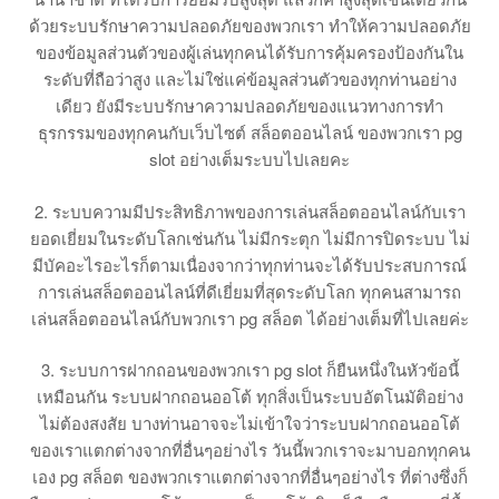
ด้วยระบบรักษาความปลอดภัยของพวกเรา ทำให้ความปลอดภัย
ของข้อมูลส่วนตัวของผู้เล่นทุกคนได้รับการคุ้มครองป้องกันใน
ระดับที่ถือว่าสูง และไม่ใช่แค่ข้อมูลส่วนตัวของทุกท่านอย่าง
เดียว ยังมีระบบรักษาความปลอดภัยของแนวทางการทำ
ธุรกรรมของทุกคนกับเว็บไซต์ สล็อตออนไลน์ ของพวกเรา pg
slot อย่างเต็มระบบไปเลยคะ
2. ระบบความมีประสิทธิภาพของการเล่นสล็อตออนไลน์กับเรา
ยอดเยี่ยมในระดับโลกเช่นกัน ไม่มีกระตุก ไม่มีการปิดระบบ ไม่
มีบัคอะไรอะไรก็ตามเนื่องจากว่าทุกท่านจะได้รับประสบการณ์
การเล่นสล็อตออนไลน์ที่ดีเยี่ยมที่สุดระดับโลก ทุกคนสามารถ
เล่นสล็อตออนไลน์กับพวกเรา pg สล็อต ได้อย่างเต็มที่ไปเลยค่ะ
3. ระบบการฝากถอนของพวกเรา pg slot ก็ยืนหนึ่งในหัวข้อนี้
เหมือนกัน ระบบฝากถอนออโต้ ทุกสิ่งเป็นระบบอัตโนมัติอย่าง
ไม่ต้องสงสัย บางท่านอาจจะไม่เข้าใจว่าระบบฝากถอนออโต้
ของเราแตกต่างจากที่อื่นๆอย่างไร วันนี้พวกเราจะมาบอกทุกคน
เอง pg สล็อต ของพวกเราแตกต่างจากที่อื่นๆอย่างไร ที่ต่างซึ่งก็