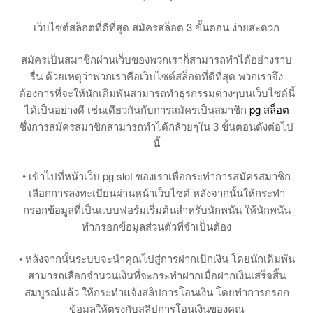
เว็บไซต์สล็อตที่ดีที่สุด สมัครสล็อต 3 ขั้นตอน ง่ายสะดวก
สมัครเป็นสมาชิกผ่านเว็บของพวกเราก็สามารถทำได้อย่างราบ
รื่น ด้วยเหตุว่าพวกเราคือเว็บไซต์สล็อตที่ดีที่สุด พวกเราจึง
ต้องการที่จะให้นักเดิมพันสามารถทำธุรกรรมต่างๆบนเว็บไซต์นี้
ได้เป็นอย่างดี เช่นเดียวกันกับการสมัครเป็นสมาชิก
pg สล็อต
ซึ่งการสมัครสมาชิกสามารถทำได้กล้วยๆใน 3 ขั้นตอนดังต่อไป
นี้
• เข้าไปที่หน้าเว็บ pg slot ของเราเพื่อกระทำการสมัครสมาชิก
เลือกการลงทะเบียนผ่านหน้าเว็บไซต์ หลังจากนั้นให้กระทำ
กรอกข้อมูลที่เป็นแบบฟอร์มเริ่มต้นสำหรับนักพนัน ให้นักพนัน
ทำกรอกข้อมูลส่วนตัวที่จำเป็นต้อง
• หลังจากนั้นระบบจะนำคุณไปสู่การฝากเบิกเงิน โดยนักเดิมพัน
สามารถเลือกจำนวนเงินที่จะกระทำฝากเมื่อฝากเงินเสร็จสิ้น
สมบูรณ์แล้ว ให้กระทำแจ้งสลิปการโอนเงิน โดยทำการกรอก
ข้อมูลให้ตรงกับสลีปการโอนเงินของคุณ