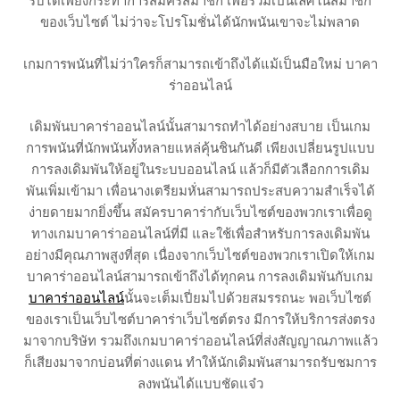
ของเว็บไซต์ ไม่ว่าจะโปรโมชั่นได้นักพนันเขาจะไม่พลาด
เกมการพนันที่ไม่ว่าใครก็สามารถเข้าถึงได้แม้เป็นมือใหม่ บาคา
ร่าออนไลน์
เดิมพันบาคาร่าออนไลน์นั้นสามารถทำได้อย่างสบาย เป็นเกม
การพนันที่นักพนันทั้งหลายแหล่คุ้นชินกันดี เพียงเปลี่ยนรูปแบบ
การลงเดิมพันให้อยู่ในระบบออนไลน์ แล้วก็มีตัวเลือกการเดิม
พันเพิ่มเข้ามา เพื่อนางเตรียมหั่นสามารถประสบความสำเร็จได้
ง่ายดายมากยิ่งขึ้น สมัครบาคาร่ากับเว็บไซต์ของพวกเราเพื่อดู
ทางเกมบาคาร่าออนไลน์ที่มี และใช้เพื่อสำหรับการลงเดิมพัน
อย่างมีคุณภาพสูงที่สุด เนื่องจากเว็บไซต์ของพวกเราเปิดให้เกม
บาคาร่าออนไลน์สามารถเข้าถึงได้ทุกคน การลงเดิมพันกับเกม
บาคาร่าออนไลน์
นั้นจะเต็มเปี่ยมไปด้วยสมรรถนะ พอเว็บไซต์
ของเราเป็นเว็บไซต์บาคาร่าเว็บไซต์ตรง มีการให้บริการส่งตรง
มาจากบริษัท รวมถึงเกมบาคาร่าออนไลน์ที่ส่งสัญญาณภาพแล้ว
ก็เสียงมาจากบ่อนที่ต่างแดน ทำให้นักเดิมพันสามารถรับชมการ
ลงพนันได้แบบชัดแจ๋ว