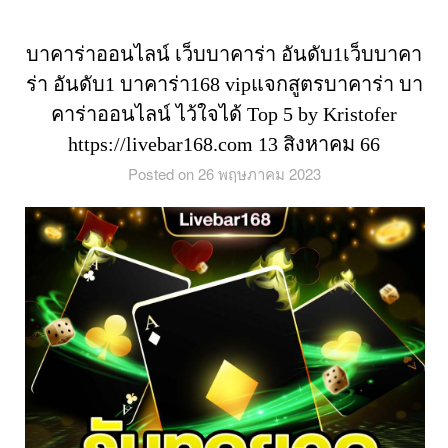
บาคาร่าออนไลน์ เว็บบาคาร่า อันดับ1เว็บบาคา
ร่า อันดับ1 บาคาร่า168 vipแจกสูตรบาคาร่า บา
คาร่าออนไลน์ ไว้ใจได้ Top 5 by Kristofer
https://livebar168.com 13 สิงหาคม 66
Posted on 26 พฤษภาคม 2023