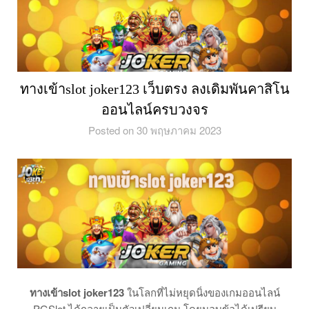
ทางเข้าslot joker123 เว็บตรง ลงเดิมพันคาสิโน
ออนไลน์ครบวงจร
Posted on 30 พฤษภาคม 2023
ทางเข้าslot joker123
ในโลกที่ไม่หยุดนิ่งของเกมออนไลน์
PGSlot ได้กลายเป็นตัวเปลี่ยนเกม โดยมอบข้อได้เปรียบ