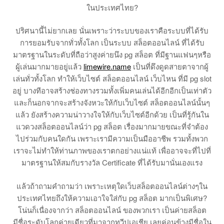
ในประเทศไทย?
ปริศนานี้ไม่ยากเลย นั่นเพราะว่าระบบของเราคือระบบที่ได้รับ
การยอมรับจากทั่วทั้งโลก เป็นระบบ สล็อตออนไลน์ ที่ได้รับ
มาตรฐานในระดับที่ถือว่าสูงค่ายนึง pg สล็อต ที่มีฐานแฟนๆหรือ
ผู้เล่นมากมายอยู่แล้ว
limewire.name
เป็นที่ดึงดูดสายตาจากผู้
เล่นทั่วทั้งโลก ทำให้เว็บไซต์ สล็อตออนไลน์ เว็บไหน ที่มี pg slot
อยู่ บางทีอาจสร้างช่องทางรวมทั้งเพิ่มคนเล่นได้อีกอีกเป็นเท่าตัว
และก็นอกจากจะสร้างจังหวะให้กับเว็บไซต์ สล็อตออนไลน์นั้นๆ
แล้ว ยังสร้างความน่าวางใจให้กับเว็บไซต์อีกด้วย เป็นที่รู้กันใน
แวดวงสล็อตออนไลน์ว่า pg สล็อต เรื่องมากมายขณะที่จำต้อง
ไปร่วมกับคนใดกัน เพราะเรามีความเป็นมืออาชีพ รวมทั้งพวก
เราจะไม่ทำให้ท่านภาพของเราตกอย่างแน่แท้ เพื่ออาจจะที่ไปที่
มาตรฐานให้สมกับรางวัล Certificate ที่ได้รับมานั่นเองแรง
แล้วถ้าถามคำถามว่า เพราะเหตุใดเว็บสล็อตออนไลน์ต่างๆใน
ประเทศไทยถึงให้ความเอาใจใส่กับ pg สล็อต มากเป็นพิเศษ?
โน่นก็เนื่องจากว่า สล็อตออนไลน์ ของพวกเรา เป็นค่ายสล็อต
มีชื่อระดับโลกค่ายเดียวที่มาจากทวีปเอเชีย เลยค่อนข้างมีชื่อใน