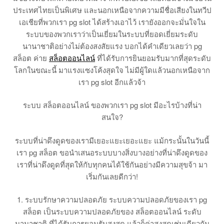
ประเทศไทยเป็นพิเศษ และนอกเหนือจากความมีชื่อเสียงในทวีป
เอเชียที่พวกเรา pg slot ได้สร้างเอาไว้ เรายังออกจะมั่นใจใน
ระบบของพวกเราว่าเป็นเยี่ยมในระบบที่ยอดเยี่ยมระดับ
นานาชาติอย่างไม่ต้องสงสัยแรง บอกได้คำเดียวเลยว่า pg
สล็อต ค่าย
สล็อตออนไลน์
ที่ได้รับการยินยอมรับมากที่สุดระดับ
โลกในขณะนี้ มาแรงแซงโค้งสุดใจ ไม่มีผู้ใดแล้วนอกเหนือจาก
เรา pg slot อีกแล้วจ้า
ระบบ สล็อตออนไลน์ ของพวกเรา pg slot มีอะไรบ้างที่น่า
สนใจ?
ระบบที่น่าดึงดูดของเรามีเยอะแยะเยอะแยะ แม้กระนั้นในวันนี้
เรา pg สล็อต ขอนำเสนอระบบบางสิ่งบางอย่างที่น่าดึงดูดของ
เราที่น่าดึงดูดที่สุดให้กับทุกคนได้ใช้กันอย่างมีความสุขจ้า มา
เริ่มกันเลยดีกว่า!
1. ระบบรักษาความปลอดภัย ระบบความปลอดภัยของเรา pg
สล็อต เป็นระบบความปลอดภัยของ สล็อตออนไลน์ ระดับ
นานาชาติ ที่ได้รับการยอมรับสูงสุด แล้วก็ค่าสูงสุดเช่นเดียวกัน