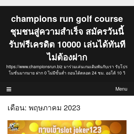
Skip
to
champions run golf course
content
ชุมชนสู่ความสำเร็จ สมัครวันนี้
รับฟรีเครดิต 10000 เล่นได้ทันที
ไม่ต้องฝาก
https://www.championsrun.biz มาร่วมเล่นเกมเดิมพันกับเรา รับโปร
โมชั่นมากมาย ฝาก 0 ไม่มีขั้นต่ำ ถอนได้ตลอด 24 ชม. ออโต้ 10 วิ
Menu
เดือน:
พฤษภาคม 2023