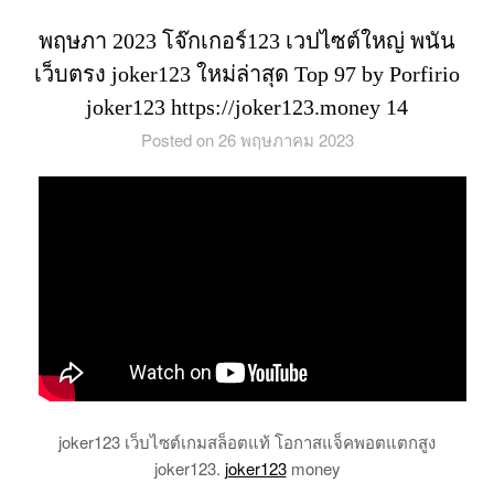
พฤษภา 2023 โจ๊กเกอร์123 เวปไซต์ใหญ่ พนัน
เว็บตรง joker123 ใหม่ล่าสุด Top 97 by Porfirio
joker123 https://joker123.money 14
Posted on 26 พฤษภาคม 2023
joker123 เว็บไซต์เกมสล็อตแท้ โอกาสแจ็คพอตแตกสูง
joker123.
joker123
money