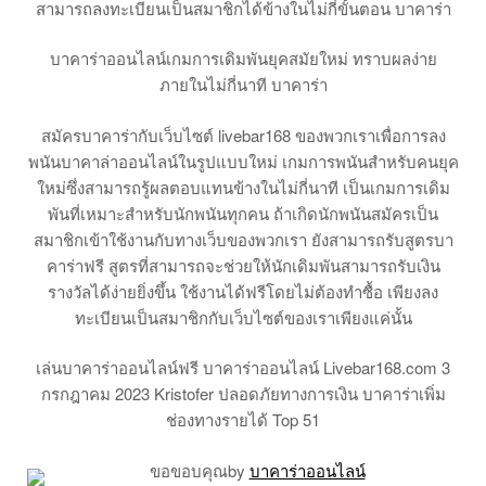
สามารถลงทะเบียนเป็นสมาชิกได้ข้างในไม่กี่ขั้นตอน บาคาร่า
บาคาร่าออนไลน์เกมการเดิมพันยุคสมัยใหม่ ทราบผลง่าย
ภายในไม่กี่นาที บาคาร่า
สมัครบาคาร่ากับเว็บไซต์ livebar168 ของพวกเราเพื่อการลง
พนันบาคาล่าออนไลน์ในรูปแบบใหม่ เกมการพนันสำหรับคนยุค
ใหม่ซึ่งสามารถรู้ผลตอบแทนข้างในไม่กี่นาที เป็นเกมการเดิม
พันที่เหมาะสำหรับนักพนันทุกคน ถ้าเกิดนักพนันสมัครเป็น
สมาชิกเข้าใช้งานกับทางเว็บของพวกเรา ยังสามารถรับสูตรบา
คาร่าฟรี สูตรที่สามารถจะช่วยให้นักเดิมพันสามารถรับเงิน
รางวัลได้ง่ายยิ่งขึ้น ใช้งานได้ฟรีโดยไม่ต้องทำซื้อ เพียงลง
ทะเบียนเป็นสมาชิกกับเว็บไซต์ของเราเพียงแค่นั้น
เล่นบาคาร่าออนไลน์ฟรี บาคาร่าออนไลน์ Livebar168.com 3
กรกฎาคม 2023 Kristofer ปลอดภัยทางการเงิน บาคาร่าเพิ่ม
ช่องทางรายได้ Top 51
ขอขอบคุณby
บาคาร่าออนไลน์