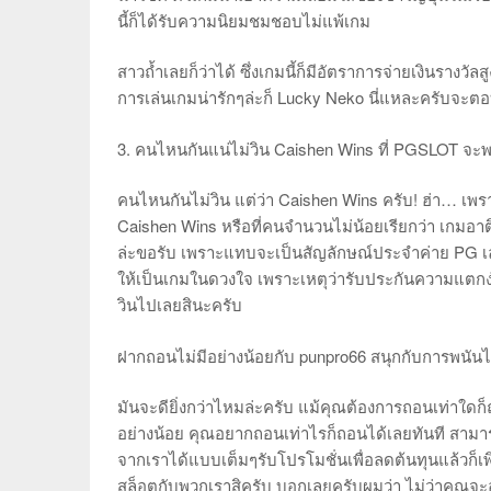
นี้ก็ได้รับความนิยมชมชอบไม่แพ้เกม
สาวถ้ำเลยก็ว่าได้ ซึ่งเกมนี้ก็มีอัตราการจ่ายเงินรางวัล
การเล่นเกมน่ารักๆล่ะก็ Lucky Neko นี่แหละครับจ
3. คนไหนกันแน่ไม่วิน Caishen Wins ที่ PGSLOT จะพ
คนไหนกันไม่วิน แต่ว่า Caishen Wins ครับ! ฮ่า… เพรา
Caishen Wins หรือที่คนจำนวนไม่น้อยเรียกว่า เกมอาติ
ล่ะขอรับ เพราะแทบจะเป็นสัญลักษณ์ประจำค่าย PG เลย
ให้เป็นเกมในดวงใจ เพราะเหตุว่ารับประกันความแตกง
วินไปเลยสินะครับ
ฝากถอนไม่มีอย่างน้อยกับ punpro66 สนุกกับการพนั
มันจะดียิ่งกว่าไหมล่ะครับ แม้คุณต้องการถอนเท่าใดก
อย่างน้อย คุณอยากถอนเท่าไรก็ถอนได้เลยทันที สามาร
จากเราได้แบบเต็มๆรับโปรโมชั่นเพื่อลดต้นทุนแล้วก็เ
สล็อตกับพวกเราสิครับ บอกเลยครับผมว่า ไม่ว่าคุณจะ