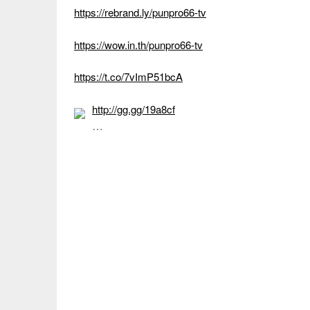
https://rebrand.ly/punpro66-tv
https://wow.in.th/punpro66-tv
https://t.co/7vImP51bcA
http://gg.gg/19a8cf
…