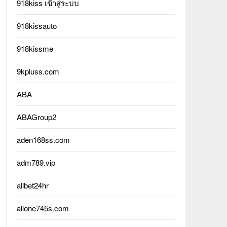
918kiss เข้าสู่ระบบ
918kissauto
918kissme
9kpluss.com
ABA
ABAGroup2
aden168ss.com
adm789.vip
allbet24hr
allone745s.com