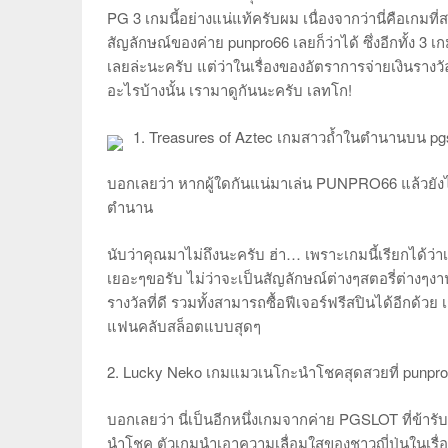
PG 3 เกมนี้อย่างแน่แท้ครับผม เนื่องจากว่านี่คือเกมท
สัญลักษณ์ของค่าย punpro66 เลยก็ว่าได้ ซึ่งอีกทั้ง 3 
เลยล่ะนะครับ แต่ว่าในเรื่องของอัตราการจ่ายเงินราง
อะไรบ้างนั้น เรามาดูกันนะครับ เลทโก!
1. Treasures of Aztec เกมสาวถ้ำในตำนานบน pgs
บอกเลยว่า หากผู้ใดกันแน่มาเล่น PUNPRO66 แล้วยังไ
ตำนาน
นับว่าคุณมาไม่ถึงนะครับ ฮ่า… เพราะเกมนี้เรียกได้ว่
เยอะๆขอรับ ไม่ว่าจะเป็นสัญลักษณ์ต่างๆสตอรี่ต่างๆง
รางวัลที่ดี รวมทั้งสามารถซื้อฟีเจอร์ฟรีสปินได้อีกด้
แฟนคลับสล็อตแบบสุดๆ
2. Lucky Neko เกมแมวเนโกะนำโชคสุดสวยที่ punpro
บอกเลยว่า นี่เป็นอีกหนึ่งเกมจากค่าย PGSLOT ที่ข
นำโชค ตัวเกมนำเอาความเลื่อมใสของชาวญี่ปุ่นในเรื่อ