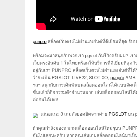
punpro
สล็อตเว็บตรงไม่ผ่านเอเย่นต์ที่ดีเยี่ยมที่สุ
พร้อมจะมาสนุกกับพวกเรา pgslot กันรึยังครับผม? เราเ
เว็บตรงอันดับ 1 ในไทยพร้อมให้บริการที่ดีเยี่ยมที่สุด
อยู่กับเรา PUNPRO สล็อตเว็บตรงไม่ผ่านเอเย่นต์ที่ได
ว่าจะเป็น PGSLOT, LIVE22, SLOT XO,
punpro
AMB S
ฯลฯ สนุกกับการเดิมพันบนสล็อตออนไลน์ได้แบบจัดเต
ชั่นแล้วก็กิจกรรมดีๆจำนวนมาก เล่นสล็อตออนไลน์ได้
ต่อกันได้เลย!
เสนอแนะ 3 เกมดังยอดฮิตจากค่าย
PGSLOT
บน p
ถ้าคุณกำลังมองหาเกมสล็อตออนไลน์ใหม่ๆบน PUNPRO
กันไปเลยนะครับ หากคุณเล่นเกมสล็อตออนไลน์มาเป็นร