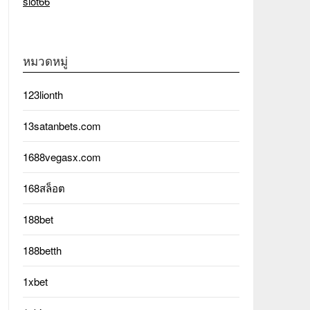
slot66
หมวดหมู่
123lionth
13satanbets.com
1688vegasx.com
168สล็อต
188bet
188betth
1xbet