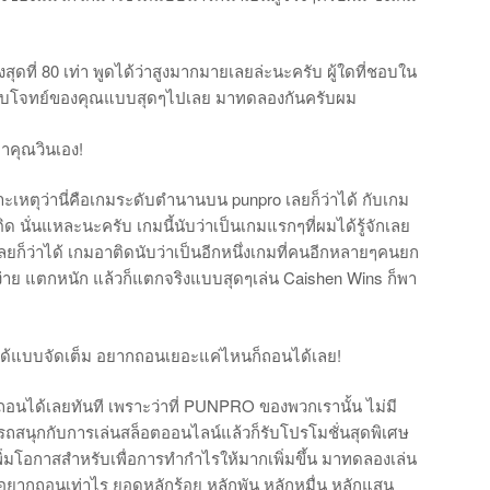
สูงสุดที่ 80 เท่า พูดได้ว่าสูงมากมายเลยล่ะนะครับ ผู้ใดที่ชอบใน
ะตอบโจทย์ของคุณแบบสุดๆไปเลย มาทดลองกันครับผม
าคุณวินเอง!
ะเหตุว่านี่คือเกมระดับตำนานบน punpro เลยก็ว่าได้ กับเกม
ด นั่นแหละนะครับ เกมนี้นับว่าเป็นเกมแรกๆที่ผมได้รู้จักเลย
ก็ว่าได้ เกมอาติดนับว่าเป็นอีกหนึ่งเกมที่คนอีกหลายๆคนยก
่าย แตกหนัก แล้วก็แตกจริงแบบสุดๆเล่น Caishen Wins ก็พา
นได้แบบจัดเต็ม อยากถอนเยอะแค่ไหนก็ถอนได้เลย!
็ถอนได้เลยทันที เพราะว่าที่ PUNPRO ของพวกเรานั้น ไม่มี
ถสนุกกับการเล่นสล็อตออนไลน์แล้วก็รับโปรโมชั่นสุดพิเศษ
พิ่มโอกาสสำหรับเพื่อการทำกำไรให้มากเพิ่มขึ้น มาทดลองเล่น
อยากถอนเท่าไร ยอดหลักร้อย หลักพัน หลักหมื่น หลักแสน