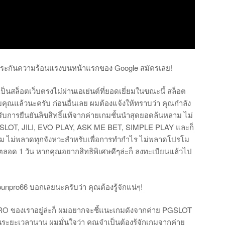
ด รับประกันความร้อนแรงบนหน้าแรกของ Google สมัครเลย!
ป็นสล็อตเว็บตรงไม่ผ่านเอเย่นต์ที่ยอดเยี่ยมในขณะนี้ สล็อต
กับคุณแล้วนะครับ ก่อนอื่นเลย ผมต้องแจ้งให้ทราบว่า คุณกำลัง
้รับการยืนยันลิขสิทธิ์แท้จากค่ายเกมชั้นนำสุดยอดล้นหลาม ไม่
LOT, JILI, EVO PLAY, ASK ME BET, SIMPLE PLAY และก็
็ม ไม่พลาดทุกจังหวะสำหรับเพื่อการทำกำไร ไม่พลาดโปรโม
ตลอด 1 วัน หากคุณอยากสิทธิพิเศษดีๆล่ะก็ ลงทะเบียนแล้วไป
unpro66 บอกเลยนะครับว่า คุณต้องรู้จักแน่ๆ!
 ของเราอยู่ล่ะก็ ผมอยากจะชี้แนะเกมดังจากค่าย PGSLOT
ะยะเวลานาน ผมมั่นใจว่า คุณจำเป็นต้องรู้จักเกมจากค่าย