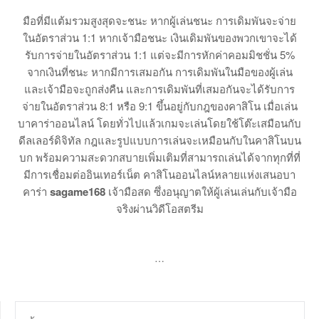
มือที่มีแต้มรวมสูงสุดจะชนะ หากผู้เล่นชนะ การเดิมพันจะจ่าย
ในอัตราส่วน 1:1 หากเจ้ามือชนะ เงินเดิมพันของพวกเขาจะได้
รับการจ่ายในอัตราส่วน 1:1 แต่จะมีการหักค่าคอมมิชชั่น 5%
จากเงินที่ชนะ หากมีการเสมอกัน การเดิมพันในมือของผู้เล่น
และเจ้ามือจะถูกส่งคืน และการเดิมพันที่เสมอกันจะได้รับการ
จ่ายในอัตราส่วน 8:1 หรือ 9:1 ขึ้นอยู่กับกฎของคาสิโน เมื่อเล่น
บาคาร่าออนไลน์ โดยทั่วไปแล้วเกมจะเล่นโดยใช้โต๊ะเสมือนกับ
ดีลเลอร์ดิจิทัล กฎและรูปแบบการเล่นจะเหมือนกับในคาสิโนบน
บก พร้อมความสะดวกสบายเพิ่มเติมที่สามารถเล่นได้จากทุกที่ที่
มีการเชื่อมต่ออินเทอร์เน็ต คาสิโนออนไลน์หลายแห่งเสนอบา
คาร่า
sagame168
เจ้ามือสด ซึ่งอนุญาตให้ผู้เล่นเล่นกับเจ้ามือ
จริงผ่านวิดีโอสตรีม
…
ค้นหา