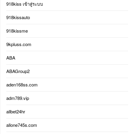
918kiss เข้าสู่ระบบ
918kissauto
918kissme
9kpluss.com
ABA
ABAGroup2
aden168ss.com
adm789.vip
allbet24hr
allone745s.com