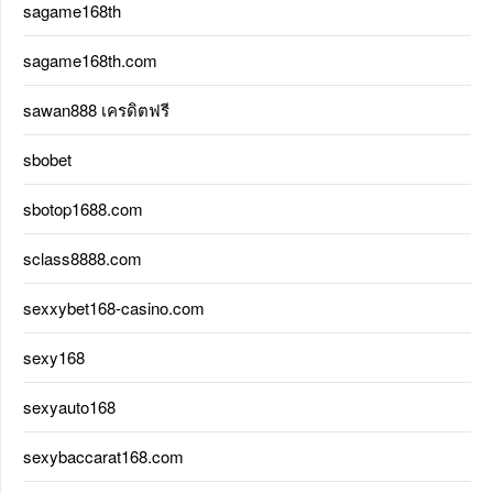
sagame168th
sagame168th.com
sawan888 เครดิตฟรี
sbobet
sbotop1688.com
sclass8888.com
sexxybet168-casino.com
sexy168
sexyauto168
sexybaccarat168.com