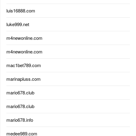
luis16888.com
luke999.net
m4newonline.com
m4newonline.com
mac1bet789.com
marinapluss.com
mario678.club
mario678.club
mario678.info
medee989.com