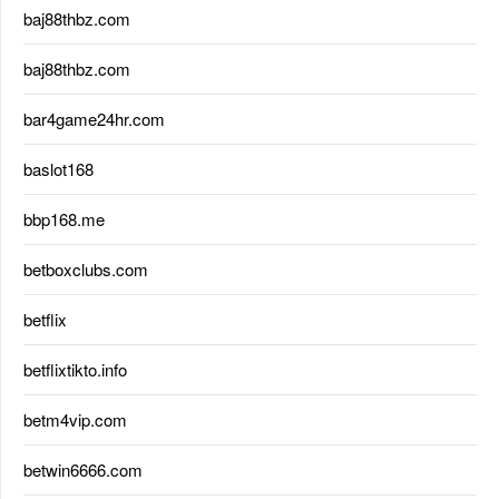
baj88thbz.com
baj88thbz.com
bar4game24hr.com
baslot168
bbp168.me
betboxclubs.com
betflix
betflixtikto.info
betm4vip.com
betwin6666.com