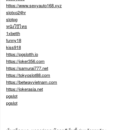
https://www.sexyauto168.xyz
slotxo24hr
slotpg
หนังโป๊ไทย
1xbetth
funny18
kiss918
https://pgslotth.io
https://joker356.com
https://samurai777.net
https://tokyoslot88.com
https://betwayvietnam.com
https://jokerasia.net
pgslot
pgslot