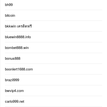
bh99
bitcoin
bkkwin เครดิตฟรี
bluewin8888.info
bombet888.win
bonus888
boonlert1688.com
brazil999
bwvip4.com
carlo999.net