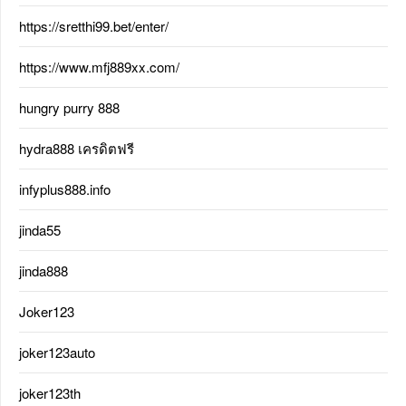
https://sretthi99.bet/enter/
https://www.mfj889xx.com/
hungry purry 888
hydra888 เครดิตฟรี
infyplus888.info
jinda55
jinda888
Joker123
joker123auto
joker123th