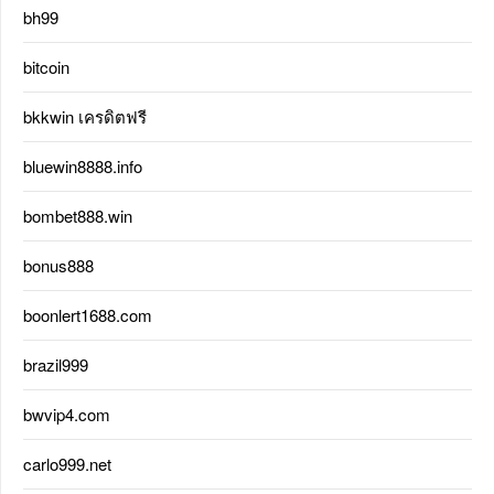
bh99
bitcoin
bkkwin เครดิตฟรี
bluewin8888.info
bombet888.win
bonus888
boonlert1688.com
brazil999
bwvip4.com
carlo999.net