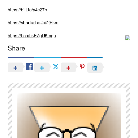
https://bitt.to/y4c27p
https://shorturl.asia/2jHkm
https://t.co/hkEZgU5mgu
Share