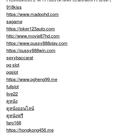
918kiss
https://www.madoohd.com
sagame
https://joker123auto.com
http://www.movie87hd.com
https://www.pussy888play.com
https://pussy888win.com
sexybaccarat
pg slot
pgslot
https://www.pgheng99.me
fullslot
live22
ดูหนัง
ดูหนังออนไลน์
ดูหนังฟรี
faro168
https://hongkong456.me