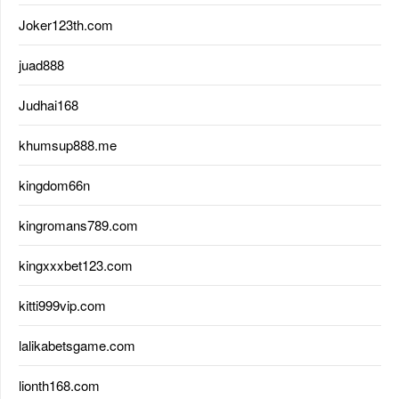
Joker123th.com
juad888
Judhai168
khumsup888.me
kingdom66n
kingromans789.com
kingxxxbet123.com
kitti999vip.com
lalikabetsgame.com
lionth168.com