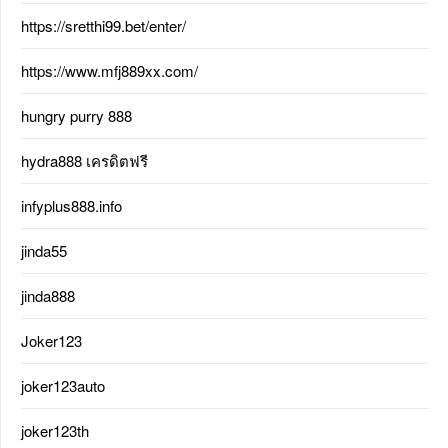
https://sretthi99.bet/enter/
https://www.mfj889xx.com/
hungry purry 888
hydra888 เครดิตฟรี
infyplus888.info
jinda55
jinda888
Joker123
joker123auto
joker123th