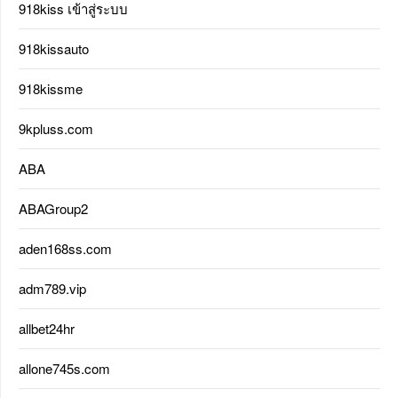
918kiss เข้าสู่ระบบ
918kissauto
918kissme
9kpluss.com
ABA
ABAGroup2
aden168ss.com
adm789.vip
allbet24hr
allone745s.com