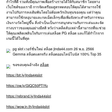
กำไรที่ดี รวมทั้งมีคุณภาพเพื่อสร้างรายได้ให้กับสมาชิก โดยทาง
เว็บไซต์ของเรามี การจัดเตรียมสูตรทดสอบให้คุณได้สามารถใช้
งานไปกับการลงเดิมพันโดยไม่ต้องควักเงินทุนของคุณ แต่ว่าคุณ
สามารถใช้กลอุบายและกลเม็ดเล็กๆเพื่อเพิ่มจังหวะสำหรับการชนะ
เงินรางวัลใหญ่ขึ้น สิ่งจำเป็นเป็นการสนุกสนานกับการเล่นและจัด
กางบราวของคุณอย่างมีสติ หวังว่าเคล็ดลับเหล่านี้สามารถที่จะช่วย
ให้คุณเพลิดเพลินใจกับการเล่นสล็อต PG สล็อต และก็ได้กำไรจาก
เกมนี้ได้ในที่สุด
pg slot เวอร์ชั่นใหม่ สล็อต jinda44.com 26 พ.ย. 2566
Gemma สล็อตแตกจริง สล็อตออนไลน์โบนัส 100% Top 35
ขอขอบคุณอ้างอิง
สล็อต
https://bit.ly/jinda44slot
https://ow.ly/GlQC50PTiYu
https://rebrand.ly/jinda44slot
https://wow.in.th/jinda44slot