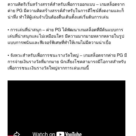
ความคิดริเริ่มสร้างสรรค์สำหรับเพื่อการออกแบบ – เกมสล็อตจาก
ค่าย PG มีความคิดสร้างสรรค์สำหรับในการดีไซน์ที่งดงามและก็
น่าทึ่ง ทำให้ผู้เล่นจำเป็นต้องตื่นเต้นตั้งแต่เริ่มต้นการเล่น
• การเล่นที่น่าสนุก – ค่าย PG ได้พัฒนาเกมสล็อตที่มีต้นแบบการ
เล่นที่น่าสนุกและไม่เหมือนใคร มีความมากมายหลากหลายในรูป
แบบการพนันและฟีเจอร์พิเศษที่ทำให้เกมไม่มีความน่าเบื่อ
• จังหวะสำหรับเพื่อการชนะรางวัลใหญ่ – เกมสล็อตจากค่าย PG มี
การจ่ายเงินรางวัลที่มากมาย นักเสี่ยงโชคสามารถมีโอกาสสำหรับ
เพื่อการชนะเงินรางวัลใหญ่จากการเล่นเกมนี้