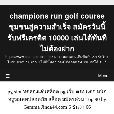
Skip
to
champions run golf course
content
ชุมชนสู่ความสำเร็จ สมัครวันนี้
รับฟรีเครดิต 10000 เล่นได้ทันที
ไม่ต้องฝาก
https://www.championsrun.biz มาร่วมเล่นเกมเดิมพันกับเรา รับโปร
โมชั่นมากมาย ฝาก 0 ไม่มีขั้นต่ำ ถอนได้ตลอด 24 ชม. ออโต้ 10 วิ
Menu
pg slot ทดลองเล่นสล็อต pg เว็บ ตรง แตก หนัก
ทรูวอเลทปลอดภัย สล็อต สมัครด่วน Top 90 by
Gemma Jinda44.com 6 ธันวา 66