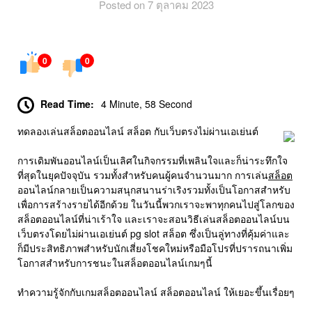
Posted on 7 ตุลาคม 2023
0
0
Read Time:
4 Minute, 58 Second
ทดลองเล่นสล็อตออนไลน์ สล็อต กับเว็บตรงไม่ผ่านเอเย่นต์
การเดิมพันออนไลน์เป็นเลิศในกิจกรรมที่เพลินใจและก็น่าระทึกใจ
ที่สุดในยุคปัจจุบัน รวมทั้งสำหรับคนผู้คนจำนวนมาก การเล่น
สล็อต
ออนไลน์กลายเป็นความสนุกสนานร่าเริงรวมทั้งเป็นโอกาสสำหรับ
เพื่อการสร้างรายได้อีกด้วย ในวันนี้พวกเราจะพาทุกคนไปสู่โลกของ
สล็อตออนไลน์ที่น่าเร้าใจ และเราจะสอนวิธีเล่นสล็อตออนไลน์บน
เว็บตรงโดยไม่ผ่านเอเย่นต์ pg slot สล็อต ซึ่งเป็นลู่ทางที่คุ้มค่าและ
ก็มีประสิทธิภาพสำหรับนักเสี่ยงโชคใหม่หรือมือโปรที่ปรารถนาเพิ่ม
โอกาสสำหรับการชนะในสล็อตออนไลน์เกมๆนี้
ทำความรู้จักกับเกมสล็อตออนไลน์ สล็อตออนไลน์ ให้เยอะขึ้นเรื่อยๆ