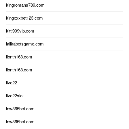
kingromans789.com
kingxxxbet123.com
kitti999vip.com
lalikabetsgame.com
lionth168.com
lionth168.com
live22
live22slot
lnw365bet.com
lnw365bet.com