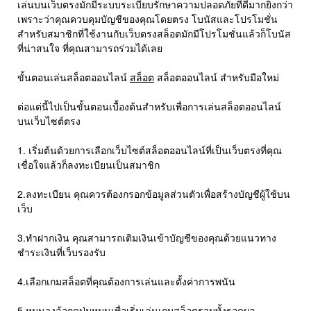
เล่นบนเว็บตรงมักมีระบบระเบียบรักษาความปลอดภัยที่ดีมากยิ่งกว่า
เพราะว่าคุณควบคุมบัญชีของคุณโดยตรง โบนัสและโปรโมชั่น
สำหรับสมาชิกที่ใช้งานกับเว็บตรงสล็อตมักมีโปรโมชั่นแล้วก็โบนัส
ที่น่าสนใจ ที่คุณสามารถร่วมได้เลย
ขั้นตอนเล่นสล็อตออนไลน์
สล็อต
สล็อตออนไลน์ สำหรับมือใหม่
ต่อแต่นี้ไปเป็นขั้นตอนเบื้องต้นสำหรับเพื่อการเล่นสล็อตออนไลน์
บนเว็บไซต์ตรง
1. เริ่มต้นด้วยการเลือกเว็บไซต์สล็อตออนไลน์ที่เป็นเว็บตรงที่คุณ
เชื่อใจแล้วก็ลงทะเบียนเป็นสมาชิก
2.ลงทะเบียน คุณควรต้องกรอกข้อมูลส่วนตัวเพื่อสร้างบัญชีผู้ใช้บน
เว็บ
3.ทำฝากเงิน คุณสามารถเติมเงินเข้าบัญชีของคุณด้วยแนวทาง
ชำระเงินที่เว็บรองรับ
4.เลือกเกมสล็อตที่คุณต้องการเล่นและตั้งค่าการพนัน
5.หมุนวงล้อกดปุ่มหมุนเพื่อเริ่มเล่นเกมสล็อตรวมทั้งรอดูผล