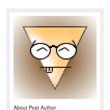
About Post Author