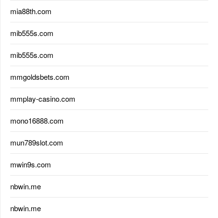
mia88th.com
mib555s.com
mib555s.com
mmgoldsbets.com
mmplay-casino.com
mono16888.com
mun789slot.com
mwin9s.com
nbwin.me
nbwin.me