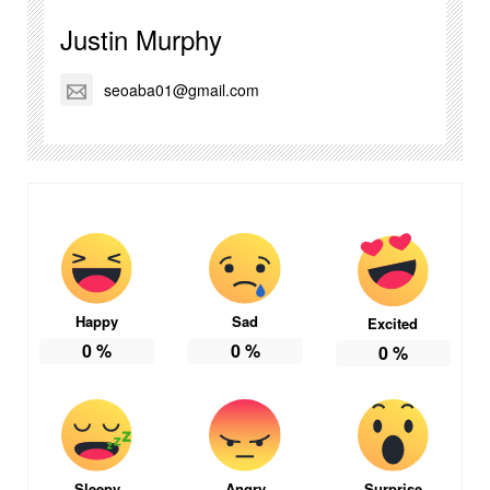
Justin Murphy
seoaba01@gmail.com
Happy
Sad
Excited
0
%
0
%
0
%
Sleepy
Angry
Surprise