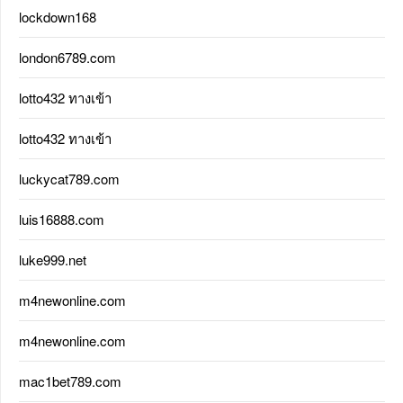
lockdown168
london6789.com
lotto432 ทางเข้า
lotto432 ทางเข้า
luckycat789.com
luis16888.com
luke999.net
m4newonline.com
m4newonline.com
mac1bet789.com