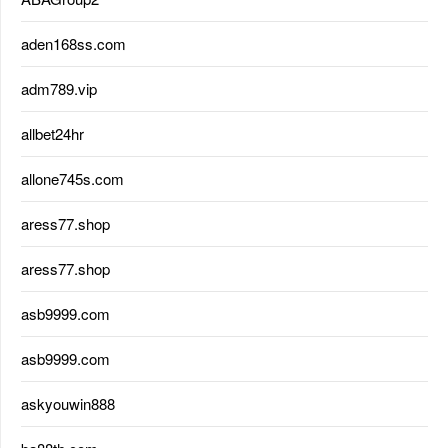
aden168ss.com
adm789.vip
allbet24hr
allone745s.com
aress77.shop
aress77.shop
asb9999.com
asb9999.com
askyouwin888