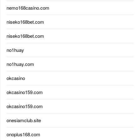
nemo168casino.com
niseko168bet.com
niseko168bet.com
no1huay
no1huay.com
okcasino
okcasino159.com
okcasino159.com
onesiamclub.site
onoplus168.com