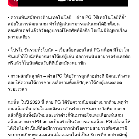
• ความทันสมัยทางด้านเทคโนโลยี – ค่าย PG ใช้เทคโนโลยีที่ล้ำ
สมัยในการพัฒนาเกม ทำให้ผู้เล่นสามารถเล่นเกมได้อีกทั้งบน
คอมพิวเตอร์แล้วก็วัสดุอุปกรณ์โทรศัพท์มือถือ โดยไม่มีปัญหาเรื่อง
ความเสถียร
• โปรโมชั่นรวมทั้งโบนัส – เว็บสล็อตออนไลน์ PG สล็อต มีโปรโม
ชั่นแล้วก็โบนัสที่มากมายให้แก่ผู้เล่น นักการพนันสามารถรับเครดิต
ฟรีแล้วก็โบนัสต้อนรับที่ดีเมื่อสมัครสมาชิก
• การผลักดันลูกค้า – ค่าย PG ให้บริการลูกค้าอย่างดี มีคณะทำงาน
คอยให้ความให้การช่วยเหลือรวมทั้งแก้ปัญหาให้กับผู้เล่นตลอด
ระยะเวลา
ฉะนั้น ในปี 2023 นี้ ค่าย PG ได้รับความนิยมอย่างมากด้วยเหตุว่า
เกมสล็อตที่น่าสนใจและจังหวะสำหรับการชนะรางวัลที่มากมาย
แล้วก็ผู้เล่นทั้งยังใหม่และเก่าต่างก็หันมาพอใจและเลือกเล่นเกม
สล็อตจากค่าย PG อย่างเป็นจริงเป็นจังการเล่นสล็อต PG สล็อต ให้
ได้เงินไม่จำเป็นที่ต้องมีการพยากรณ์หรือความสามารถพิเศษเรามี
ระบบระเบียบทดลองเล่นสล็อตออนไลน์เป็นบริการที่ช่วยประดิษฐ์