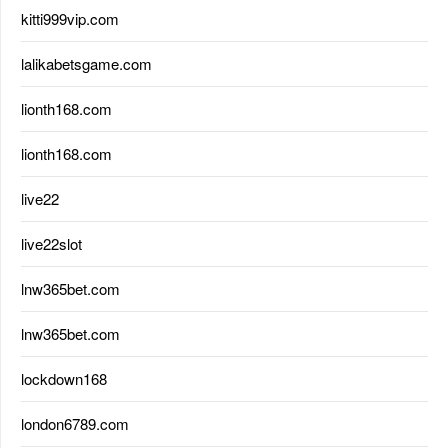
kitti999vip.com
lalikabetsgame.com
lionth168.com
lionth168.com
live22
live22slot
lnw365bet.com
lnw365bet.com
lockdown168
london6789.com