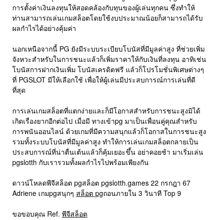
การตั้งค่าเงินลงทุนให้สอดคล้องกับทุนของผู้เล่นทุกคน ซึ่งทำให้
ท่านสามารถเล่นเกมสล็อตโดยใช้งบประมาณน้อยก็สามารถได้รับ
ผลกำไรได้อย่างคุ้มค่า
นอกเหนือจากนี้ PG ยังมีระบบระเบียบโบนัสที่มีมูลค่าสูง ที่ช่วยเพิ่ม
จังหวะสำหรับในการชนะแล้วก็เพิ่มราคาให้กับเงินที่ลงทุน อาทิเช่น
โบนัสการฝากเงินเพิ่ม โบนัสเครดิตฟรี แล้วก็โปรโมชั่นพิเศษต่างๆ
ที่ PGSLOT มีให้เลือกใช้ เพื่อให้ผู้เล่นมีประสบการณ์การเล่นที่ดี
ที่สุด
การเล่นเกมสล็อตที่แตกง่ายและก็มีโอกาสสำหรับการชนะสูงมิได้
เกิดเรื่องยากอีกต่อไป เมื่อมี ทางเข้าpg มาเป็นเพื่อนคู่คุณสำหรับ
การพนันออนไลน์ ด้วยเกมที่มีความสนุกแล้วก็โอกาสในการชนะสูง
รวมทั้งระบบโบนัสที่มีมูลค่าสูง ทำให้การเล่นเกมสล็อตกลายเป็น
ประสบการณ์ที่น่าตื่นเต้นแล้วก็คุ้มเยอะขึ้น อย่าคอยช้า มาเริ่มเล่น
pgslotth กับเรารวมทั้งผลกำไรไปพร้อมเพียงกัน
ดาวน์โหลดพีจีสล็อต pgสล็อต pgslotth.games 22 กรกฎา 67
Adriene เกมpgสนุกๆ
สล็อต pg
ถอนภายใน 3 วินาที Top 9
ขอขอบคุณ Ref.
พีจีสล็อต