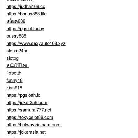
https://judhai168.co
https://bonus888.life
สล็อต888
https://pgslot.today
pussy888
https://www.sexyauto168.xyz
slotxo24hr
slotpg
หนังโป๊ไทย
1xbetth
funny18
kiss918
https://pgslotth.io
https://joker356.com
https://samurai777.net
https://tokyoslot88.com
https://betwayvietnam.com
https://jokerasia.net