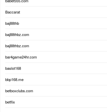
babet555.com
Baccarat
baj88thb
baj88thbz.com
baj88thbz.com
bar4game24hr.com
baslot168
bbp168.me
betboxclubs.com
betflix