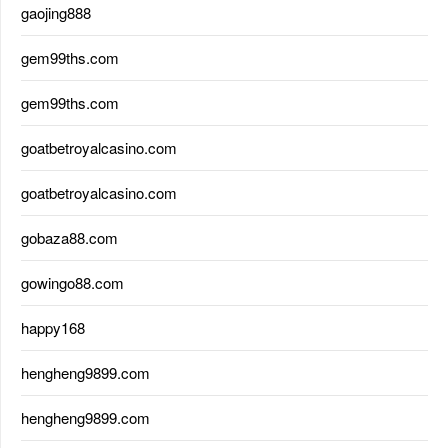
gaojing888
gem99ths.com
gem99ths.com
goatbetroyalcasino.com
goatbetroyalcasino.com
gobaza88.com
gowingo88.com
happy168
hengheng9899.com
hengheng9899.com