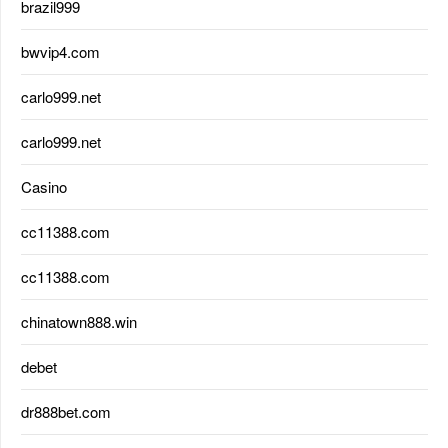
brazil999
bwvip4.com
carlo999.net
carlo999.net
Casino
cc11388.com
cc11388.com
chinatown888.win
debet
dr888bet.com