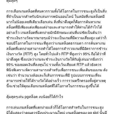
คุ้มสุดๆ
การเลือกเกมสล็อตที่สมควรรวมทั้งได้โอกาสในการชนะสูงก็เป็นสิ่ง
ที่จำเป็นมากสำหรับนักเล่นการพนันออนไลน์ ในสมัยที่เกมสล็อตมี
มากไม่น้อยเลยทีเดียวเลือกเล่น สิ่งที่น่าดึงดูดก็คือการค้นหาเกม
สล็อตที่มีเพียงแต่งเพียงแต่ง่ายและสามารถทำให้ท่านได้กำไรได้
อย่างเร็ว เกมสล็อตที่แตกง่ายมักมีลักษณะเด่นที่แน่ชัดเป็นต้นว่า
ชำระเงินรางวัลมากมายๆแม้ว่าจะเป็นเกมที่มีความเสี่ยงสูง แต่ว่าก็
ชอบมีโอกาสในการชนะที่สูงกว่าเกมสล็อตธรรมดา การค้นหาเกม
สล็อตที่แตกง่ายสามารถทำได้โดยการสำรวจเกมที่มีอัตราการชำระ
เงินรางวัล (RTP) สูง โดยทั่วไปแล้ว RTP ที่สูงกว่า 95% ถือได้ว่าที่
น่าดึงดูด ซึ่งแปลว่าเกมจะชำระเงินรางวัลให้กับผู้เล่นมากยิ่งกว่า
95% ของยอดเงินที่ลงทุนไป รวมทั้งเว้นเสียแต่ RTP แล้วยังควร
พินิจพิเคราะห์ความสามารถสำหรับเพื่อการชนะเพิ่มเติมของเกม ดัง
เช่นว่า จำนวนวงล้อและก็เส้นการชนะที่มี รูปแบบการชนะที่จะ
สามารถช่วยให้ได้รางวัลได้อย่างเร็ว การรวมตรึกตรองทั้งคู่สาเหตุ
นี้จะช่วยให้คุณเลือกเกมสล็อตที่ได้โอกาสในการชนะสูงขึ้นได้
คุ้มสุดๆเล่น pgสล็อต งบน้อยก็ได้กำไร
การเล่นเกมสล็อตที่แตกง่ายแล้วก็ได้โอกาสสำหรับในการชนะสูง
มิได้แสดงว่าคุณควรมีงบประมาณใหญ่ เกมสล็อตของ pg slot นั้นมี