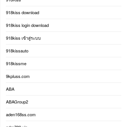
918kiss download
918kiss login download
918kiss เข้าสู่ระบบ
918kissauto
918kissme
9kpluss.com
ABA
ABAGroup2
aden168ss.com