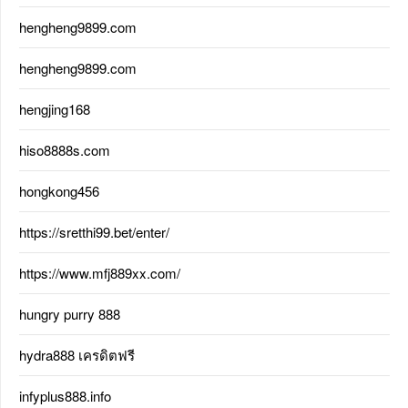
hengheng9899.com
hengheng9899.com
hengjing168
hiso8888s.com
hongkong456
https://sretthi99.bet/enter/
https://www.mfj889xx.com/
hungry purry 888
hydra888 เครดิตฟรี
infyplus888.info