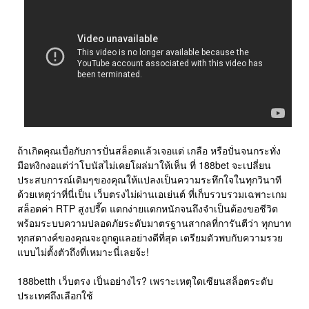
ถ้าเกิดคุณเบื่อกับการปั่นสล็อตแล้วเจอแต่ เกลือ หรือปั่นจนกระทั่ง
มือหงิกงอแต่ว่าโบนัสไม่เคยโผล่มาให้เห็น ที่ 188bet จะเปลี่ยน
ประสบการณ์เดิมๆของคุณให้แปลงเป็นความระทึกใจในทุกวินาที
ด้วยเหตุว่าที่นี่เป็น เว็บตรงไม่ผ่านเอเย่นต์ ที่เก็บรวบรวมเฉพาะเกม
สล็อตค่า RTP สูงปรี๊ด แตกง่ายแตกหนักจนถึงจำเป็นต้องขอชีวิต
พร้อมระบบความปลอดภัยระดับมาตรฐานสากลที่การันตีว่า ทุกบาท
ทุกสตางค์ของคุณจะถูกดูแลอย่างดีที่สุด เตรียมตัวพบกับความรวย
แบบไม่ตั้งตัวถึงที่เหมาะนี่เลยจ้ะ!
188betth เว็บตรง เป็นอย่างไร? เพราะเหตุใดเซียนสล็อตระดับ
ประเทศถึงเลือกใช้