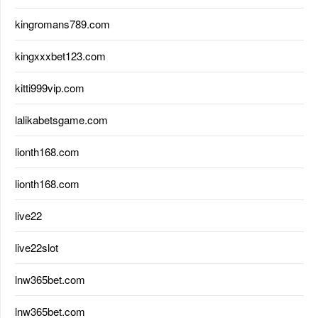
kingromans789.com
kingxxxbet123.com
kitti999vip.com
lalikabetsgame.com
lionth168.com
lionth168.com
live22
live22slot
lnw365bet.com
lnw365bet.com