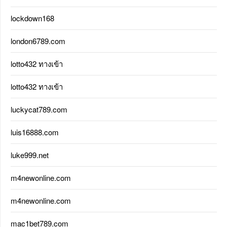
lockdown168
london6789.com
lotto432 ทางเข้า
lotto432 ทางเข้า
luckycat789.com
luis16888.com
luke999.net
m4newonline.com
m4newonline.com
mac1bet789.com