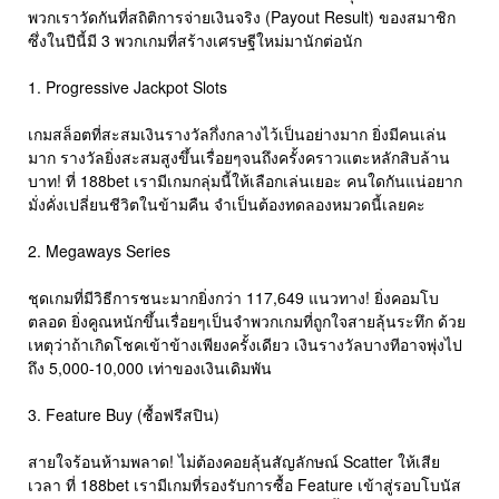
พวกเราวัดกันที่สถิติการจ่ายเงินจริง (Payout Result) ของสมาชิก
ซึ่งในปีนี้มี 3 พวกเกมที่สร้างเศรษฐีใหม่มานักต่อนัก
1. Progressive Jackpot Slots
เกมสล็อตที่สะสมเงินรางวัลกึ่งกลางไว้เป็นอย่างมาก ยิ่งมีคนเล่น
มาก รางวัลยิ่งสะสมสูงขึ้นเรื่อยๆจนถึงครั้งคราวแตะหลักสิบล้าน
บาท! ที่ 188bet เรามีเกมกลุ่มนี้ให้เลือกเล่นเยอะ คนใดกันแน่อยาก
มั่งคั่งเปลี่ยนชีวิตในข้ามคืน จำเป็นต้องทดลองหมวดนี้เลยคะ
2. Megaways Series
ชุดเกมที่มีวิธีการชนะมากยิ่งกว่า 117,649 แนวทาง! ยิ่งคอมโบ
ตลอด ยิ่งคูณหนักขึ้นเรื่อยๆเป็นจำพวกเกมที่ถูกใจสายลุ้นระทึก ด้วย
เหตุว่าถ้าเกิดโชคเข้าข้างเพียงครั้งเดียว เงินรางวัลบางทีอาจพุ่งไป
ถึง 5,000-10,000 เท่าของเงินเดิมพัน
3. Feature Buy (ซื้อฟรีสปิน)
สายใจร้อนห้ามพลาด! ไม่ต้องคอยลุ้นสัญลักษณ์ Scatter ให้เสีย
เวลา ที่ 188bet เรามีเกมที่รองรับการซื้อ Feature เข้าสู่รอบโบนัส