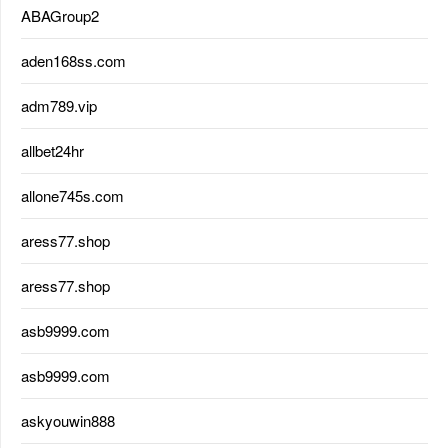
ABAGroup2
aden168ss.com
adm789.vip
allbet24hr
allone745s.com
aress77.shop
aress77.shop
asb9999.com
asb9999.com
askyouwin888