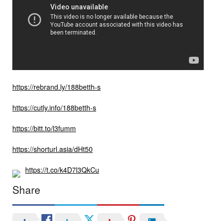
https://rebrand.ly/188betth-s
https://cutly.info/188betth-s
https://bitt.to/l3fumm
https://shorturl.asia/dHt50
https://t.co/k4D7l3QkCu
Share