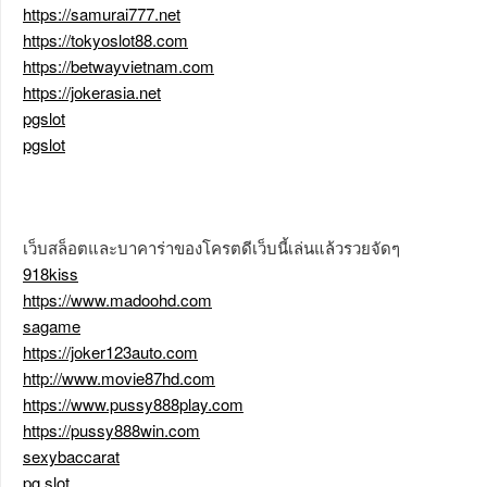
https://samurai777.net
https://tokyoslot88.com
https://betwayvietnam.com
https://jokerasia.net
pgslot
pgslot
เว็บสล็อตและบาคาร่าของโครตดีเว็บนี้เล่นแล้วรวยจัดๆ
918kiss
https://www.madoohd.com
sagame
https://joker123auto.com
http://www.movie87hd.com
https://www.pussy888play.com
https://pussy888win.com
sexybaccarat
pg slot