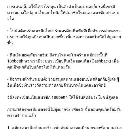
การเล่นสล็อตให้ได้กำไร ทุน เป็นสิ่งจำเป็นค่ะ และก็ตรงนี้เขามี
ความดวงใจปลุกปล้ำแจกโบนัสให้สมาชิกใหม่และสมาชิกเก่าแบบ
จุใจ
• โบนัสต้อนรับสมาชิกใหม่: รับเครดิตเพิ่มทันทีเมื่อทำการฝากคราว
แรก ช่วยให้คุณมีรอบสปินมากขึ้น เพิ่มช่องทางแตกโบนัสได้สูงมาก
ขึ้น
• คืนเงินยอดเสียรายวัน: ถึงวันไหนจะโชคร้าย แม้กระนั้นที่
188betth พวกเรามีระบบระเบียบคืนเงินยอดเสีย (Cashback) เพื่อ
คุณมีทุนกลับไปแก้ตัวใหม่ได้แต่ละวัน
• กิจกรรมทัวร์นาเมนต์: ร่วมสนุกสนานแข่งขันปั่นสล็อตกับผู้เล่นผู้
อื่นเพื่อชิงเงินรางวัลรวมค่าหลายล้านบาทในแต่ละอาทิตย์
วิธีลงทะเบียนเป็นสมาชิก 188betth ให้ได้รับสิทธิประโยชน์สูงสุด
กรรมวิธีลงทะเบียนตรงนี้ไม่ยุ่งยากจ้ะ เพียง 3 ขั้นตอนคุณก็พร้อมรับ
ความร่ำรวยแล้ว
1. สมัครสมาชิกข้อมูลจริง: เข้าสู่หน้าลงทะเบียน กรอกชื่อ-นามสกุล