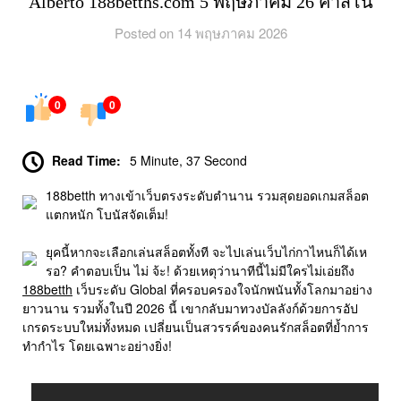
Alberto 188betths.com 5 พฤษภาคม 26 คาสิโน
Posted on 14 พฤษภาคม 2026
0
0
Read Time:
5 Minute, 37 Second
188betth ทางเข้าเว็บตรงระดับตำนาน รวมสุดยอดเกมสล็อต
แตกหนัก โบนัสจัดเต็ม!
ยุคนี้หากจะเลือกเล่นสล็อตทั้งที จะไปเล่นเว็บไก่กาไหนก็ได้เห
รอ? คำตอบเป็น ไม่ จ้ะ! ด้วยเหตุว่านาทีนี้ไม่มีใครไม่เอ่ยถึง
188betth
เว็บระดับ Global ที่ครอบครองใจนักพนันทั้งโลกมาอย่าง
ยาวนาน รวมทั้งในปี 2026 นี้ เขากลับมาทวงบัลลังก์ด้วยการอัป
เกรดระบบใหม่ทั้งหมด เปลี่ยนเป็นสวรรค์ของคนรักสล็อตที่ย้ำการ
ทำกำไร โดยเฉพาะอย่างยิ่ง!