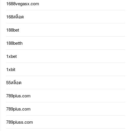
1688vegasx.com
168สล็อต
188bet
188betth
1xbet
1xbit
55สล็อต
789plus.com
789plus.com
789pluss.com