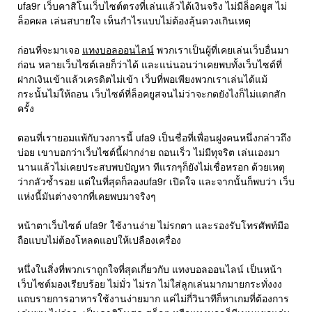
ufa9r เว็บคาสิโนเว็บไซต์ตรงที่เล่นแล้วได้เงินจริง ไม่มีล็อคยูส ไม่
ล็อคผล เล่นสบายใจ เห็นกำไรแบบไม่ต้องลุ้นดวงเกินเหตุ
ก่อนที่จะมาเจอ
แทงบอลออนไลน์
พวกเราเป็นผู้ที่เคยเล่นเว็บอื่นมา
ก่อน หลายเว็บไซต์เลยก็ว่าได้ และแน่นอนว่าเคยพบทั้งเว็บไซต์ที่
ฝากเงินเข้าแล้วเครดิตไม่เข้า เว็บที่พอเพียงพวกเราเล่นได้แม้
กระนั้นไม่ให้ถอน เว็บไซต์ที่ล็อคยูสจนไม่ว่าจะกดยังไงก็ไม่แตกสัก
ครั้ง
ตอนที่เรายอมแพ้กับวงการนี้ ufa9 เป็นชื่อที่เพื่อนฝูงคนหนึ่งกล่าวถึง
บ่อย เขาบอกว่าเว็บไซต์นี้ฝากง่าย ถอนเร็ว ไม่มีทุจริต เล่นเองมา
นานแล้วไม่เคยประสบพบปัญหา ทีแรกๆก็ยังไม่เชื่อหรอก ด้วยเหตุ
ว่ากลัวซ้ำรอย แต่ในที่สุดก็ลองufa9r เปิดใจ และจากนั้นก็พบว่า เว็บ
แห่งนี้มันต่างจากที่เคยพบมาจริงๆ
หน้าตาเว็บไซต์ ufa9r ใช้งานง่าย ไม่รกตา และรองรับโทรศัพท์มือ
ถือแบบไม่ต้องโหลดแอปให้เปลืองเครื่อง
หนึ่งในสิ่งที่พวกเราถูกใจที่สุดเกี่ยวกับ แทงบอลออนไลน์ เป็นหน้า
เว็บไซต์มองเรียบร้อย ไม่มั่ว ไม่รก ไม่ใส่ลูกเล่นมากมายกระทั่งงง
แถบรายการอาหารใช้งานง่ายมาก แค่ไม่กี่วินาทีก็หาเกมที่ต้องการ