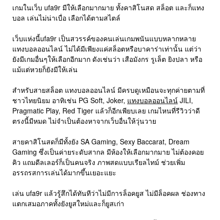
เกมในเว็บ ufa9r มีให้เลือกมากมาย ทั้งคาสิโนสด สล็อต และก็แทง
บอล เล่นไม่น่าเบื่อ เลือกได้ตามสไตล์
เว็บแห่งนี้ufa9r เป็นสวรรค์ของคนเล่นเกมพนันแบบหลากหลาย
แทงบอลออนไลน์ ไม่ได้มีเพียงแค่สล็อตหรือบาคาร่าเท่านั้น แต่ว่า
ยังมีเกมอื่นๆให้เลือกอีกมาก ดังเช่นว่า เสือมังกร รูเล็ต ยิงปลา หรือ
แม้แต่หวยก็ยังมีให้เล่น
สำหรับสายสล็อต แทงบอลออนไลน์ มีครบดูเหมือนจะทุกค่ายตามที่
ชาวไทยนิยม อาทิเช่น PG Soft, Joker,
แทงบอลออนไลน์
JILI,
Pragmatic Play, Red Tiger แล้วก็อีกเพียบเลย เกมไหนที่รีวิวว่าดี
ตรงนี้มีหมด ไม่จำเป็นต้องหาจากเว็บอื่นให้วุ่นวาย
สายคาสิโนสดก็มีทั้งยัง SA Gaming, Sexy Baccarat, Dream
Gaming ซึ่งเป็นค่ายระดับสากล มีห้องให้เลือกมากมาย ไม่ต้องคอย
คิว แถมดีลเลอร์ก็เป็นคนจริง ภาพสดแบบเรียลไทม์ ช่วยเพิ่ม
อรรถรสการเล่นได้มากขึ้นเยอะแยะ
เล่น ufa9r แล้วรู้สึกได้ทันทีว่าไม่มีการล็อคยูส ไม่มีล็อคผล ช่องทาง
แตกเสมอภาคทั้งยังยูสใหม่และก็ยูสเก่า