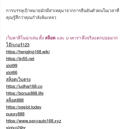
การบรรลุเป้าหมายมักมีสาเหตุมาจากการยืนยันตัวตนในเวลาที่
คุณรู้สึกว่าคุณกำลังล้มเหลว
เว็บคาสิโนน่าเล่น ทั้ง
สล็อต
และ
บาคาร่า
ตึงจริงแตกบ่อยมาก
โจ๊กเกอร์123
https://hengjing168.wiki
https://jin55.net
slot99
slot66
สล็อตเว็บตรง
https://judhai168.co
https://bonus888.life
สล็อต888
https://pgslot.today
pussy888
https://www.sexyauto168.xyz
slotxo24hr