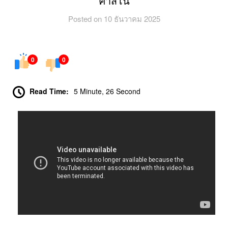
คาสิโน
Posted on 10 ธันวาคม 2025
0
0
Read Time:
5 Minute, 26 Second