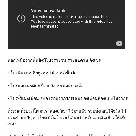
นอกเหนือจากนั้นยังมีโปรรายวัน รายสัปดาห์ ดังเช่น
• โปรคืนยอดเสียสูงสุด 10 เปอร์เซ็นต์
• โปรแจกเครดิตฟรีจากกิจกรรมหมุนวงล้อ
• โปรชี้แนะเพื่อน รับค่าคอมจากยอดเล่นของเพื่อนพ้องแบบไม่จำกัด
ทั้งหมดทั้งปวงนี้พวกเราลองufa9r ใช้มาแล้ว รวมทั้งถอนได้จริง ไม่
ประสบพบปัญหาเรื่องเทิร์นโอเวอร์เกินจริง หรือแอดมินเลี่ยงให้เสีย
เวลา