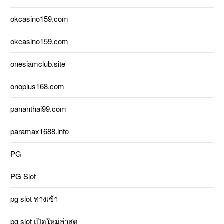
okcasino159.com
okcasino159.com
onesiamclub.site
onoplus168.com
pananthai99.com
paramax1688.info
PG
PG Slot
pg slot ทางเข้า
pg slot เปิดใหม่ล่าสุด