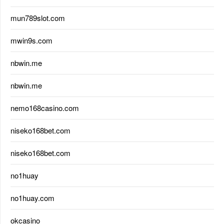
mun789slot.com
mwin9s.com
nbwin.me
nbwin.me
nemo168casino.com
niseko168bet.com
niseko168bet.com
no1huay
no1huay.com
okcasino