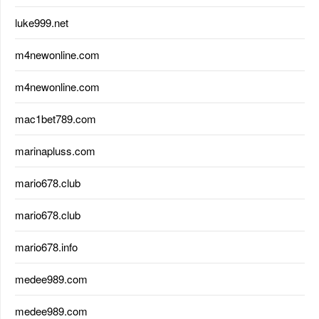
luke999.net
m4newonline.com
m4newonline.com
mac1bet789.com
marinapluss.com
mario678.club
mario678.club
mario678.info
medee989.com
medee989.com