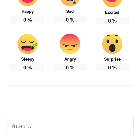
Happy
Sad
Excited
0
%
0
%
0
%
Sleepy
Angry
Surprise
0
%
0
%
0
%
ค้นหา
สำหรับ: