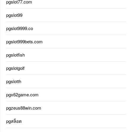
pgslot77.com
pgslot99
pgslot9999.co
pgslot999bets.com
pgslotfish
pgslotgolf
pgslotth
pgx62game.com
pgzeus88win.com
pgสล็อต