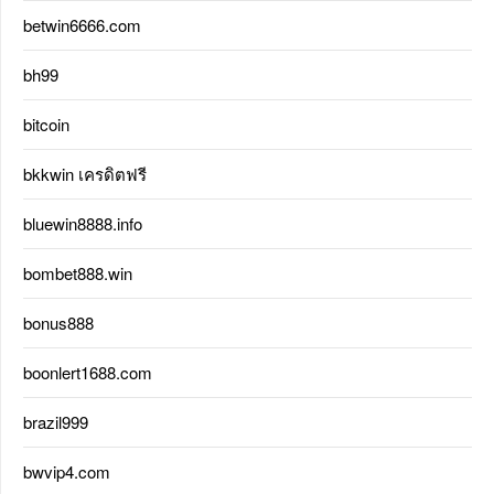
betwin6666.com
bh99
bitcoin
bkkwin เครดิตฟรี
bluewin8888.info
bombet888.win
bonus888
boonlert1688.com
brazil999
bwvip4.com