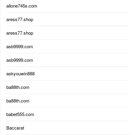
allone745s.com
aress77.shop
aress77.shop
asb9999.com
asb9999.com
askyouwin888
ba88th.com
ba88th.com
babet555.com
Baccarat