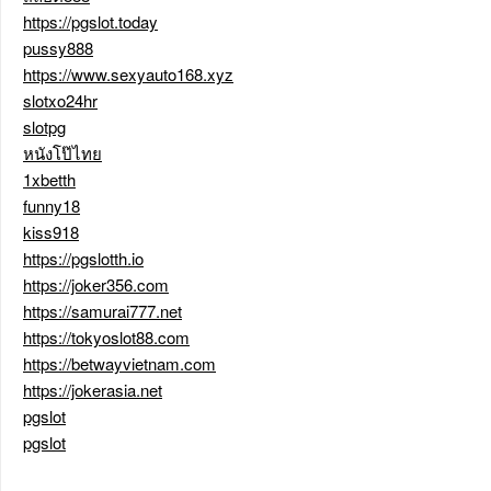
https://pgslot.today
pussy888
https://www.sexyauto168.xyz
slotxo24hr
slotpg
หนังโป๊ไทย
1xbetth
funny18
kiss918
https://pgslotth.io
https://joker356.com
https://samurai777.net
https://tokyoslot88.com
https://betwayvietnam.com
https://jokerasia.net
pgslot
pgslot