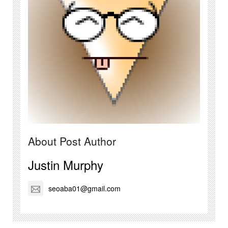
About Post Author
Justin Murphy
seoaba01@gmail.com