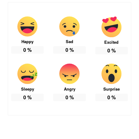
Happy
Sad
Excited
0
%
0
%
0
%
Sleepy
Angry
Surprise
0
%
0
%
0
%