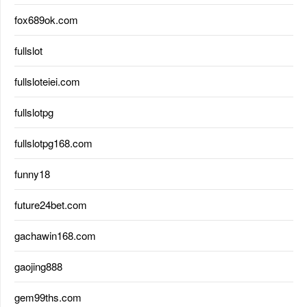
fox689ok.com
fullslot
fullsloteiei.com
fullslotpg
fullslotpg168.com
funny18
future24bet.com
gachawin168.com
gaojing888
gem99ths.com