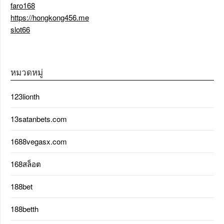
faro168
https://hongkong456.me
slot66
หมวดหมู่
123lionth
13satanbets.com
1688vegasx.com
168สล็อต
188bet
188betth