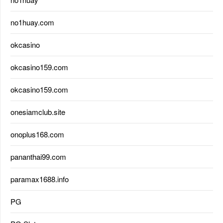
no1huay.com
okcasino
okcasino159.com
okcasino159.com
onesiamclub.site
onoplus168.com
pananthai99.com
paramax1688.info
PG