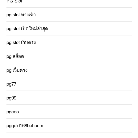
PG Slot
pg slot ทางเข้า
pg slot เปิดใหม่ล่าสุด
pg slot เว็บตรง
pg สล็อต
pg เว็บตรง
pg77
pg99
pgceo
pggold168bet.com