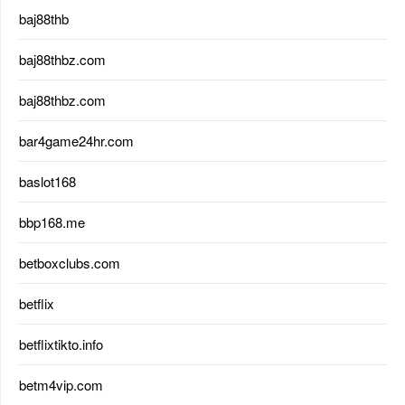
baj88thb
baj88thbz.com
baj88thbz.com
bar4game24hr.com
baslot168
bbp168.me
betboxclubs.com
betflix
betflixtikto.info
betm4vip.com