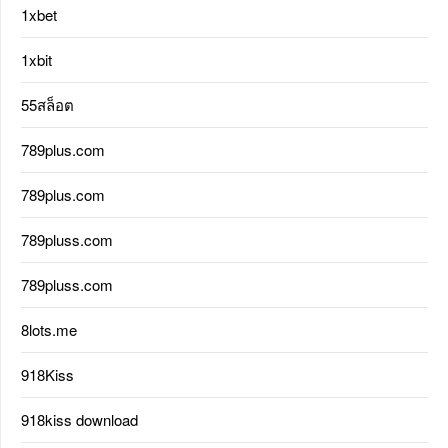
1xbet
1xbit
55สล็อต
789plus.com
789plus.com
789pluss.com
789pluss.com
8lots.me
918Kiss
918kiss download