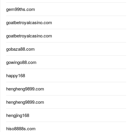
gem99ths.com
goatbetroyalcasino.com
goatbetroyalcasino.com
gobaza88.com
gowingo88.com
happy168
hengheng9899.com
hengheng9899.com
hengjing168
hiso8888s.com