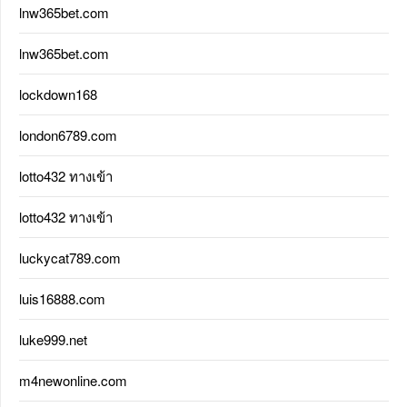
lnw365bet.com
lnw365bet.com
lockdown168
london6789.com
lotto432 ทางเข้า
lotto432 ทางเข้า
luckycat789.com
luis16888.com
luke999.net
m4newonline.com