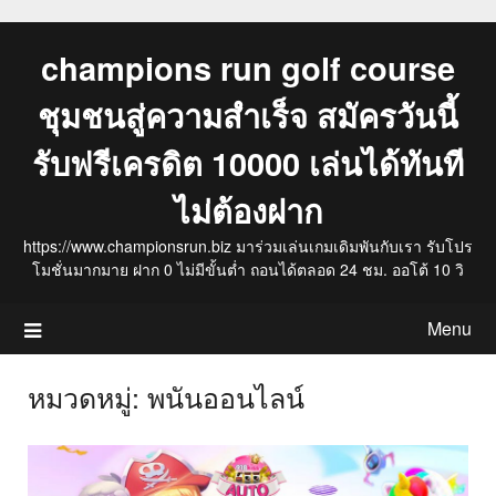
Skip
to
champions run golf course
content
ชุมชนสู่ความสำเร็จ สมัครวันนี้
รับฟรีเครดิต 10000 เล่นได้ทันที
ไม่ต้องฝาก
https://www.championsrun.biz มาร่วมเล่นเกมเดิมพันกับเรา รับโปร
โมชั่นมากมาย ฝาก 0 ไม่มีขั้นต่ำ ถอนได้ตลอด 24 ชม. ออโต้ 10 วิ
Menu
หมวดหมู่:
พนันออนไลน์