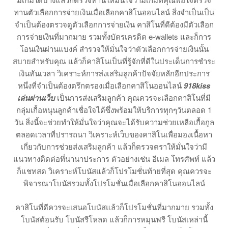
ทานตัวเลือกการจ่ายเงินเมื่อเลือกคาสิโนออนไลน์ สิ่งจำเป็นเป็น
จำเป็นต้องตรวจดูตัวเลือกการจ่ายเงิน คาสิโนที่ดีต้องมีตัวเลือก
การจ่ายเงินที่มากมาย รวมทั้งบัตรเครดิต e-wallets และก็การ
โอนเงินผ่านแบงค์ สำรวจให้มั่นใจว่าตัวเลือกการจ่ายเงินนั้น
สบายสำหรับคุณ แล้วก็คาสิโนเป็นที่รู้จักที่ดีในประเด็นการชำระ
เงินทันเวลา วิเคราะห์การส่งเสริมลูกค้าปัจจัยหลักอีกประการ
หนึ่งที่จำเป็นต้องตรึกตรองเมื่อเลือกคาสิโนออนไลน์
918kiss
เล่นผ่านเว็บ
เป็นการส่งเสริมลูกค้า คุณควรจะเลือกคาสิโนที่มี
กลุ่มเกื้อหนุนลูกค้าเชื่อใจได้ซึ่งพร้อมให้บริการทุกๆวันตลอด 1
วัน สิ่งนี้จะช่วยทำให้มั่นใจว่าคุณจะได้รับความช่วยเหลือเกื้อกูล
ตลอดเวลาที่ปรารถนา วิเคราะห์เว็บของคาสิโนเพื่อมองเนื้อหา
เกี่ยวกับการช่วยส่งเสริมลูกค้า แล้วก็ตรวจตราให้มั่นใจว่ามี
แนวทางติดต่อที่นานาประการ ตัวอย่างเช่น อีเมล โทรศัพท์ แล้ว
ก็แชทสด วิเคราะห์โบนัสแล้วก็โปรโมชั่นท้ายที่สุด คุณควรจะ
พิจารณาโบนัสรวมทั้งโปรโมชั่นเมื่อเลือกคาสิโนออนไลน์
คาสิโนที่ดีควรจะเสนอโบนัสแล้วก็โปรโมชั่นที่มากมาย รวมทั้ง
โบนัสต้อนรับ โบนัสรีโหลด แล้วก็การหมุนฟรี โบนัสเหล่านี้