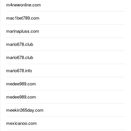
m4newonline.com
mac1bet789.com
marinapluss.com
mario678.club
mario678.club
mario678.info
medee989.com
medee989.com
meekin365day.com
mexicanoo.com