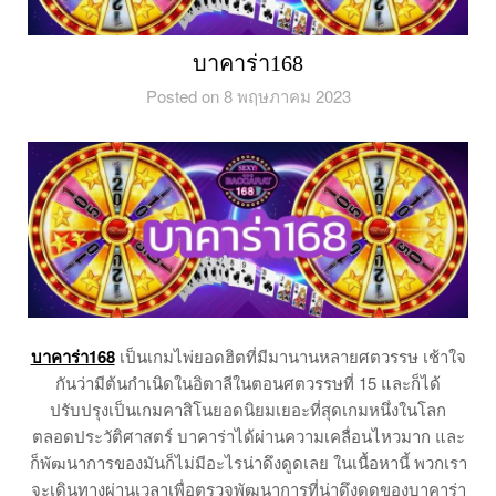
บาคาร่า168
Posted on 8 พฤษภาคม 2023
บาคาร่า168
เป็นเกมไพ่ยอดฮิตที่มีมานานหลายศตวรรษ เช้าใจ
กันว่ามีต้นกำเนิดในอิตาลีในตอนศตวรรษที่ 15 และก็ได้
ปรับปรุงเป็นเกมคาสิโนยอดนิยมเยอะที่สุดเกมหนึ่งในโลก
ตลอดประวัติศาสตร์ บาคาร่าได้ผ่านความเคลื่อนไหวมาก และ
ก็พัฒนาการของมันก็ไม่มีอะไรน่าดึงดูดเลย ในเนื้อหานี้ พวกเรา
จะเดินทางผ่านเวลาเพื่อตรวจพัฒนาการที่น่าดึงดูดของบาคาร่า