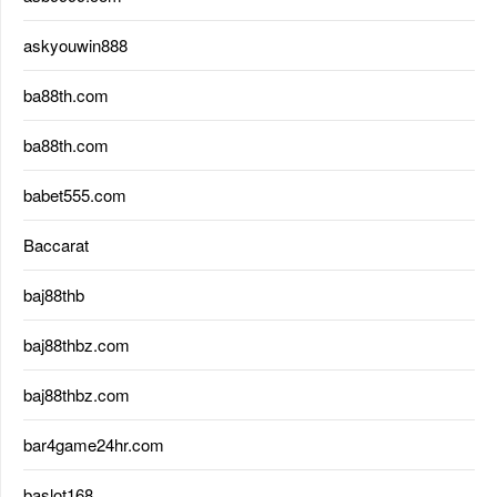
askyouwin888
ba88th.com
ba88th.com
babet555.com
Baccarat
baj88thb
baj88thbz.com
baj88thbz.com
bar4game24hr.com
baslot168