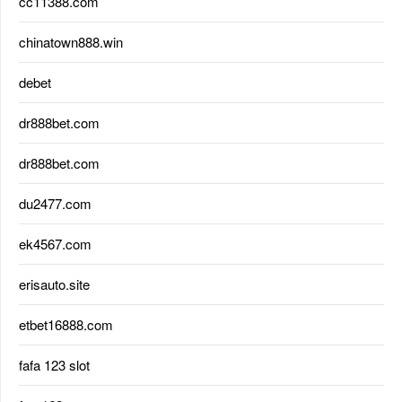
cc11388.com
chinatown888.win
debet
dr888bet.com
dr888bet.com
du2477.com
ek4567.com
erisauto.site
etbet16888.com
fafa 123 slot