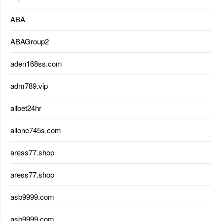
ABA
ABAGroup2
aden168ss.com
adm789.vip
allbet24hr
allone745s.com
aress77.shop
aress77.shop
asb9999.com
asb9999.com