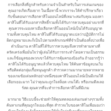
การเลือกสิ่งที่ถูกสำหรับความจำเป็นสำหรับในการเล่นเกมของ
คุณอาจเกิดเรื่องยาก ในเนื้อหานี้ พวกเราจะให้คำปรึกษาเกี่ยว
กับขั้นตอนการเลือกคาสิโนออนไลน์ที่เหมาะสมกับคุณ มองหา
คาสิโนที่ได้รับเอกสารสิทธิ์รวมทั้งได้รับการควบคุมอย่างแรกที่
คุณควรจะมองหาเมื่อเลือกคาสิโนออนไลน์เป็นได้รับอนุญาต
รวมทั้งควบคุมไหม คาสิโนที่ได้รับอนุญาตแปลว่าปฏิบัติการไม่
ผิดกฎหมายและก็เป็นไปตามหลักเกณฑ์ที่จำเป็นต้องทั้งปวงเพื่อ
ดำเนินงาน คาสิโนที่ได้รับการควบคุมจึงควรทำตามทางที่
ครัดเคร่งเพื่อมั่นใจว่าผู้เล่นได้รับการกระทำโดยความเป็นธรรม
และก็ข้อมูลของพวกเขาได้รับการคุ้มครองป้องกัน ถ้าอยากรู้ว่า
คาสิโนได้รับอนุญาตแล้วก็ควบคุมไหม ให้ค้นหาข้อมูลบนเว็บ
หรือติดต่อกลุ่มเกื้อหนุนลูกค้า สำรวจความมากมายหลากหลาย
ของเกมข้อเด่นหลักอย่างหนึ่งของคาสิโนออนไลน์เป็นมีเกมให้
เลือกเยอะมาก ไม่ว่าคุณจะถูกใจสล็อต เกมโต๊ะ หรือเกมดีลเลอ
ร์สด คุณควรที่จะทำการเลือกคาสิโนที่มีเกม
มากมาย วิธีแบบนี้จะช่วยทำให้คุณทดลองเล่นเกมต่างๆรวมทั้ง
ค้นหาเกมที่คุณถูกใจเยอะที่สุด สำรวจเว็บของคาสิโนเพื่อมองว่า
มีเกมใดบ้างแล้วก็ตรวจทานให้มั่นใจว่ามีเกมที่คุณพอใจตรวจ