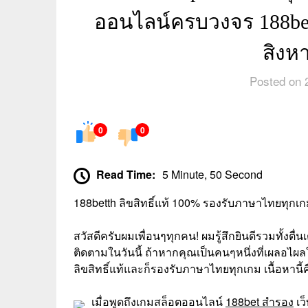
ออนไลน์ครบวงจร 188bet 
สิงห
Posted on
0
0
Read Time:
5 Minute, 50 Second
188betth ลิขสิทธิ์แท้ 100% รองรับภาษาไทยทุกเก
สวัสดีครับผมเพื่อนๆทุกคน! ผมรู้สึกยินดีรวมทั้งตื
ติดตามในวันนี้ ถ้าหากคุณเป็นคนๆหนึ่งที่เผลอไผ
ลิขสิทธิ์แท้และก็รองรับภาษาไทยทุกเกม เนื้อหานี
เมื่อพูดถึงเกมสล็อตออนไลน์
188bet สํารอง
เว็