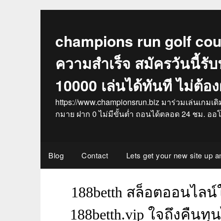
Skip
to
content
champions run golf cour
ความสำเร็จ สมัครวันนี้รับ
10000 เล่นได้ทันที ไม่ต้อ
https://www.championsrun.biz มาร่วมเล่นเกมเดิ
กมาย ฝาก 0 ไม่มีขั้นต่ำ ถอนได้ตลอด 24 ชม. ออโต
Blog
Contact
Lets get your new site up a
188betth สล็อตออนไลน์ใค
188betth.vip ใจถึงคืนท