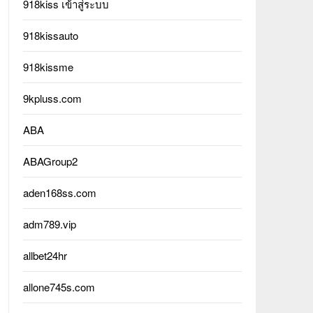
918kiss เข้าสู่ระบบ
918kissauto
918kissme
9kpluss.com
ABA
ABAGroup2
aden168ss.com
adm789.vip
allbet24hr
allone745s.com