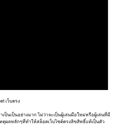
et เว็บตรง
็นเป็นอย่างมาก ไม่ว่าจะเป็นผู้เล่นมือใหม่หรือผู้เล่นที่มี
ุผลหลักๆที่ทำให้สล็อตเว็บไซต์ตรงลิขสิทธิ์แท้เป็นตัว