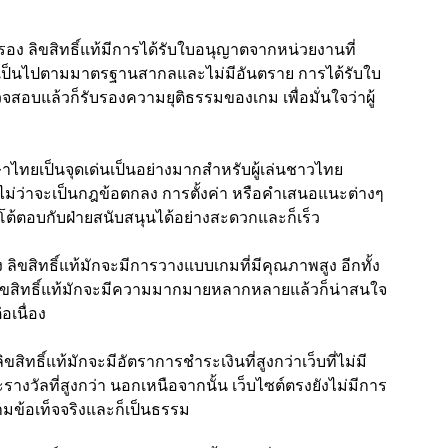
รอง ลิขสิทธิ์แท้มีการได้รับใบอนุญาตจากหน่วยงานที่
ี่เล่นเป็นไปตามมาตรฐานสากลและไม่มีอันตราย การได้รับใบ
จสอบแล้วก็รับรองความยุติธรรมของเกม เพื่อมั่นใจว่าผู้
าไทยเป็นจุดเด่นเป็นอย่างมากสำหรับผู้เล่นชาวไทย
ขึ้น ไม่ว่าจะเป็นกฎข้อตกลง การตั้งค่า หรือคำเสนอแนะต่างๆ
ต้ตอบกับฝ่ายสนับสนุนได้อย่างสะดวกและก็เร็ว
ลิขสิทธิ์แท้มักจะมีการวางแบบเกมที่มีคุณภาพสูง อีกทั้ง
มีลิขสิทธิ์แท้มักจะมีความมากมายหลากหลายแล้วก็น่าสนใจ
อเนื่อง
สิทธิ์แท้มักจะมีอัตราการชำระเงินที่สูงกว่าเว็บที่ไม่มี
ะรางวัลที่สูงกว่า นอกเหนือจากนั้น เว็บไซต์ตรงยังไม่มีการ
มข้อเท็จจริงและก็เป็นธรรม