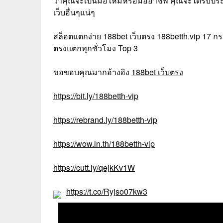
ว่าคุณจะเป็นมือใหม่หรือมืออาชีพ คุณจะได้รับปร
เว็บอื่นๆแน่ๆ
สล็อตแตกง่าย 188bet เว็บตรง 188betth.vip 17 กร
ตรงแตกทุกชั่วโมง Top 3
ขอขอบคุณมากอ้างอิง
188bet เว็บตรง
https://bit.ly/188betth-vip
https://rebrand.ly/188betth-vip
https://wow.in.th/188betth-vip
https://cutt.ly/qejkKv1W
https://t.co/Ryjso07kw3