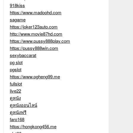
918kiss
https://www.madoohd.com
sagame
https://joker123auto.com
http://www.movie87hd.com
https://www.pussy888play.com
https://pussy888win.com
sexybaccarat
pg slot
pgslot
https://www.pgheng99.me
fullslot
live22
ดูหนัง
ดูหนังออนไลน์
ดูหนังฟรี
faro168
https://hongkong456.me