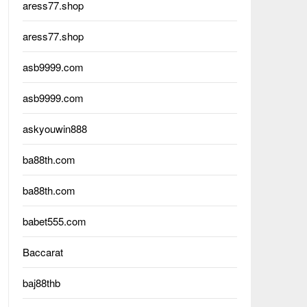
aress77.shop
aress77.shop
asb9999.com
asb9999.com
askyouwin888
ba88th.com
ba88th.com
babet555.com
Baccarat
baj88thb