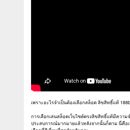
เพราะอะไรจำเป็นต้องเลือกสล็อต ลิขสิทธิ์แท้ 188b
การเลือกเล่นสล็อตเว็บไซต์ตรงลิขสิทธิ์แท้มีความจำเป
ประสบการณ์มากมายแล้วหลังจากนั้นก็ตาม นี่คือเหต