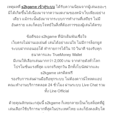
เหตุผลที่
s2kgame เข้าสู่ระบบ
ได้รับความนิยมจากผู้เล่นเยอะๆ
มิได้เกิดขึ้นได้เนื่องมาจากความงดงามของหน้าเว็บเพียงอย่าง
เดียว แม้กระนั้นยังมาจากระบบการทำงานที่เสถียร ไม่มี
อันตราย และก็ตอบโจทย์ในสิ่งที่ต้องการของผู้เล่นได้ครบ
ข้อดีของ s2kgame ที่นักเดิมพันเชื่อใจ
เว็บตรงไม่ผ่านเอเย่นต์ เล่นได้อย่างแน่ใจ ไม่มีการล็อกยูส
ระบบฝากถอนออโต้ ทำรายการได้ใน 10 วินาที รองรับทุก
ธนาคารและ TrueMoney Wallet
มีเกมให้เลือกเล่นมากกว่า 2,000 เกม จากค่ายดังทั่วโลก
โปรโมชั่นแรงที่สุด แจกจริงทุกวัน อีกทั้งโบนัสฝากและ
s2kgame เครดิตฟรี
รองรับการเล่นผ่านมือถือทุกระบบ ไม่ต้องดาวน์โหลดแอป
คณะทำงานบริการตลอด 24 ชั่วโมง ผ่านระบบ Live Chat รวม
ทั้ง Line Official
ด้วยคุณลักษณะกลุ่มนี้ s2kgame ก็เลยกลายเป็นเว็บสล็อตที่ผู้
เล่นเลือกใช้บริการมากที่สุดในประเทศไทย และก็ยังคงเติบโต