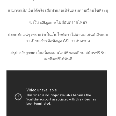
สามารถเบิกเงินได้จริง เมื่อทำยอดเทิร์นครบตามเงื่อนไขที่ระบุ
4. เว็บ s2kgame ไม่มีอันตรายไหม?
ปลอดภัยแน่ๆ เพราะว่าเป็นเว็บไซต์ตรงไม่ผ่านเอเย่นต์ มีระบบ
ระเบียบเข้ารหัสข้อมูล SSL ระดับสากล
สรุป: s2kgame เว็บสล็อตออนไลน์ที่ยอดเยี่ยม สมัครฟรี รับ
เครดิตฟรีได้ทันที