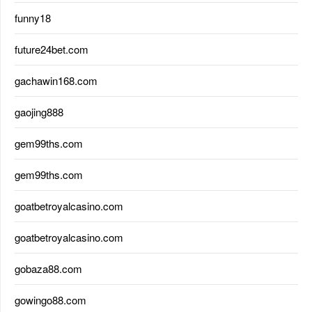
funny18
future24bet.com
gachawin168.com
gaojing888
gem99ths.com
gem99ths.com
goatbetroyalcasino.com
goatbetroyalcasino.com
gobaza88.com
gowingo88.com