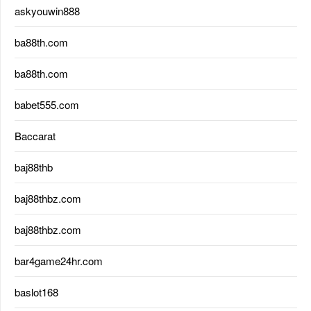
askyouwin888
ba88th.com
ba88th.com
babet555.com
Baccarat
baj88thb
baj88thbz.com
baj88thbz.com
bar4game24hr.com
baslot168