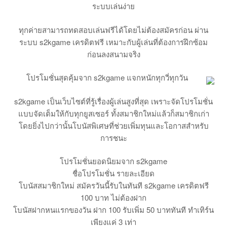
ระบบเล่นง่าย
ทุกค่ายสามารถทดสอบเล่นฟรีได้โดยไม่ต้องสมัครก่อน ผ่าน
ระบบ s2kgame เครดิตฟรี เหมาะกับผู้เล่นที่ต้องการฝึกซ้อม
ก่อนลงสนามจริง
โปรโมชั่นสุดคุ้มจาก s2kgame แจกหนักทุกวี่ทุกวัน
s2kgame เป็นเว็บไซต์ที่รู้เรื่องผู้เล่นสูงที่สุด เพราะจัดโปรโมชั่น
แบบจัดเต็มให้กับทุกยูสเซอร์ ทั้งสมาชิกใหม่แล้วก็สมาชิกเก่า
โดยยิ่งไปกว่านั้นโบนัสพิเศษที่ช่วยเพิ่มทุนและโอกาสสำหรับ
การชนะ
โปรโมชั่นยอดนิยมจาก s2kgame
ชื่อโปรโมชั่น รายละเอียด
โบนัสสมาชิกใหม่ สมัครวันนี้รับในทันที s2kgame เครดิตฟรี
100 บาท ไม่ต้องฝาก
โบนัสฝากหนแรกของวัน ฝาก 100 รับเพิ่ม 50 บาททันที ทำเทิร์น
เพียงแค่ 3 เท่า