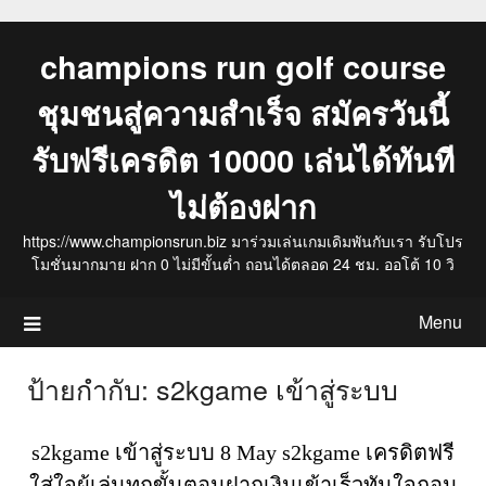
Skip
to
champions run golf course
content
ชุมชนสู่ความสำเร็จ สมัครวันนี้
รับฟรีเครดิต 10000 เล่นได้ทันที
ไม่ต้องฝาก
https://www.championsrun.biz มาร่วมเล่นเกมเดิมพันกับเรา รับโปร
โมชั่นมากมาย ฝาก 0 ไม่มีขั้นต่ำ ถอนได้ตลอด 24 ชม. ออโต้ 10 วิ
Menu
ป้ายกำกับ:
s2kgame เข้าสู่ระบบ
s2kgame เข้าสู่ระบบ 8 May s2kgame เครดิตฟรี
ใส่ใจผู้เล่นทุกขั้นตอนฝากเงินเข้าเร็วทันใจถอน