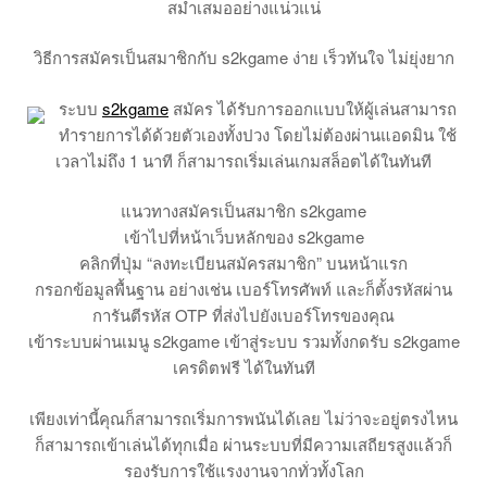
สม่ำเสมออย่างแน่วแน่
วิธีการสมัครเป็นสมาชิกกับ s2kgame ง่าย เร็วทันใจ ไม่ยุ่งยาก
ระบบ
s2kgame
สมัคร ได้รับการออกแบบให้ผู้เล่นสามารถ
ทำรายการได้ด้วยตัวเองทั้งปวง โดยไม่ต้องผ่านแอดมิน ใช้
เวลาไม่ถึง 1 นาที ก็สามารถเริ่มเล่นเกมสล็อตได้ในทันที
แนวทางสมัครเป็นสมาชิก s2kgame
เข้าไปที่หน้าเว็บหลักของ s2kgame
คลิกที่ปุ่ม “ลงทะเบียนสมัครสมาชิก” บนหน้าแรก
กรอกข้อมูลพื้นฐาน อย่างเช่น เบอร์โทรศัพท์ และก็ตั้งรหัสผ่าน
การันตีรหัส OTP ที่ส่งไปยังเบอร์โทรของคุณ
เข้าระบบผ่านเมนู s2kgame เข้าสู่ระบบ รวมทั้งกดรับ s2kgame
เครดิตฟรี ได้ในทันที
เพียงเท่านี้คุณก็สามารถเริ่มการพนันได้เลย ไม่ว่าจะอยู่ตรงไหน
ก็สามารถเข้าเล่นได้ทุกเมื่อ ผ่านระบบที่มีความเสถียรสูงแล้วก็
รองรับการใช้แรงงานจากทั่วทั้งโลก