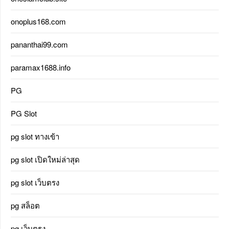
onoplus168.com
pananthai99.com
paramax1688.info
PG
PG Slot
pg slot ทางเข้า
pg slot เปิดใหม่ล่าสุด
pg slot เว็บตรง
pg สล็อต
pg เว็บตรง