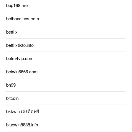
bbp168.me
betboxclubs.com
betflix
betflixtikto.info
betm4vip.com
betwin6666.com
bh99
bitcoin
bkkwin เครดิตฟรี
bluewin8888.info