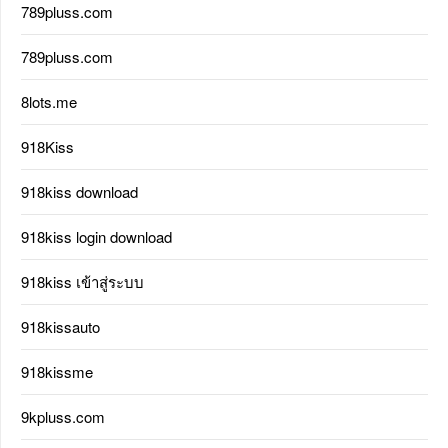
789pluss.com
789pluss.com
8lots.me
918Kiss
918kiss download
918kiss login download
918kiss เข้าสู่ระบบ
918kissauto
918kissme
9kpluss.com