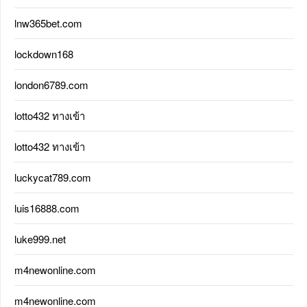
lnw365bet.com
lockdown168
london6789.com
lotto432 ทางเข้า
lotto432 ทางเข้า
luckycat789.com
luis16888.com
luke999.net
m4newonline.com
m4newonline.com