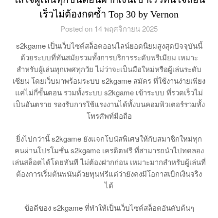
เร็วไม่ต้องกดซ้ำ Top 30 by Vernon
Posted on 14 พฤศจิกายน 2025
s2kgame เป็นเว็บไซต์สล็อตออนไลน์ยอดนิยมสูงสุดปัจจุบันนี้
ด้วยระบบที่ทันสมัยรวมทั้งการบริการระดับพรีเมียม เหมาะ
สำหรับผู้เล่นทุกเพศทุกวัย ไม่ว่าจะเป็นมือใหม่หรือผู้เล่นระดับ
เซียน โดยเว็บมาพร้อมระบบ s2kgame สมัคร ที่ใช้งานง่ายเพียง
แค่ไม่กี่ขั้นตอน รวมทั้งระบบ s2kgame เข้าระบบ ที่รวดเร็วไม่
เป็นอันตราย รองรับการใช้แรงงานได้ทั้งบนคอมพิวเตอร์รวมทั้ง
โทรศัพท์มือถือ
ยิ่งไปกว่านี้ s2kgame ยังแจกโบนัสพิเศษให้กับสมาชิกใหม่ทุก
คนผ่านโปรโมชั่น s2kgame เครดิตฟรี ที่สามารถนำไปทดลอง
เล่นสล็อตได้โดยทันที ไม่ต้องฝากก่อน เหมาะมากสำหรับผู้เล่นที่
ต้องการเริ่มต้นพนันด้วยทุนฟรีแต่ว่ายังคงมีโอกาสเบิกเงินจริง
ได้
ข้อดีของ s2kgame ที่ทำให้เป็นเว็บไซต์สล็อตอันดับต้นๆ