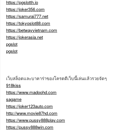
https://pgslotth.io
https://joker356.com
https://samurai777.net
https://tokyoslot88.com
https://betwayvietnam.com
https://jokerasia.net
pgslot
pgslot
เว็บสล็อตและบาคาร่าของโครตดีเว็บนี้เล่นแล้วรวยจัดๆ
918kiss
https://www.madoohd.com
sagame
https://joker123auto.com
http://www.movie87hd.com
https://www.pussy888play.com
https://pussy888win.com