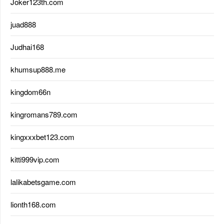
Joker123th.com
juad888
Judhai168
khumsup888.me
kingdom66n
kingromans789.com
kingxxxbet123.com
kitti999vip.com
lalikabetsgame.com
lionth168.com