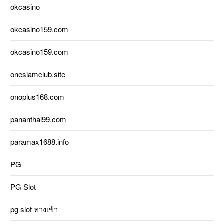
okcasino
okcasino159.com
okcasino159.com
onesiamclub.site
onoplus168.com
pananthai99.com
paramax1688.info
PG
PG Slot
pg slot ทางเข้า