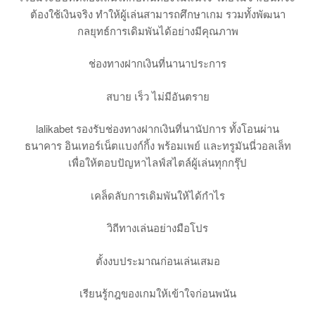
ต้องใช้เงินจริง ทำให้ผู้เล่นสามารถศึกษาเกม รวมทั้งพัฒนา
กลยุทธ์การเดิมพันได้อย่างมีคุณภาพ
ช่องทางฝากเงินที่นานาประการ
สบาย เร็ว ไม่มีอันตราย
lalikabet รองรับช่องทางฝากเงินที่นานัปการ ทั้งโอนผ่าน
ธนาคาร อินเทอร์เน็ตแบงก์กิ้ง พร้อมเพย์ และทรูมันนี่วอลเล็ท
เพื่อให้ตอบปัญหาไลฟ์สไตล์ผู้เล่นทุกกรุ๊ป
เคล็ดลับการเดิมพันให้ได้กำไร
วิถีทางเล่นอย่างมือโปร
ตั้งงบประมาณก่อนเล่นเสมอ
เรียนรู้กฎของเกมให้เข้าใจก่อนพนัน