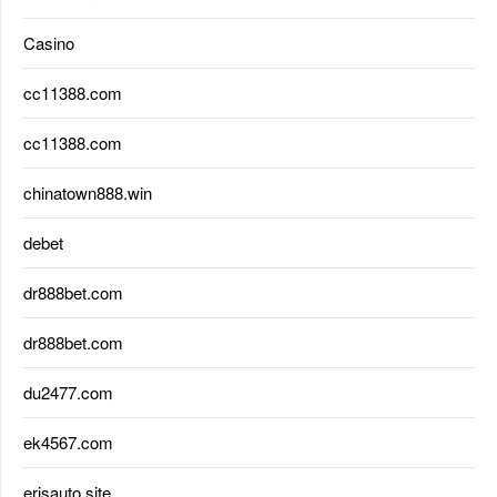
Casino
cc11388.com
cc11388.com
chinatown888.win
debet
dr888bet.com
dr888bet.com
du2477.com
ek4567.com
erisauto.site