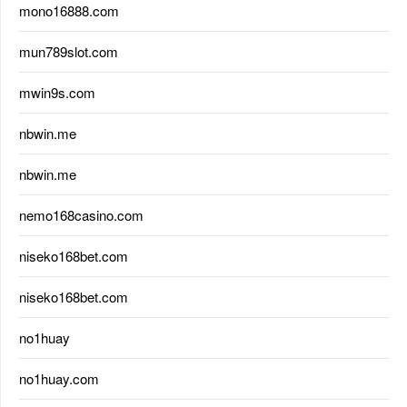
mono16888.com
mun789slot.com
mwin9s.com
nbwin.me
nbwin.me
nemo168casino.com
niseko168bet.com
niseko168bet.com
no1huay
no1huay.com