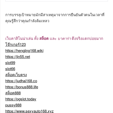
การบรรลุเป้าหมายมักมีสาเหตุมาจากการยืนยันตัวตนในเวลาที่
คุณรู้สึกว่าคุณกำลังล้มเหลว
เว็บคาสิโนน่าเล่น ทั้ง
สล็อต
และ
บาคาร่า
ตึงจริงแตกบ่อยมาก
โจ๊กเกอร์123
https://hengjing168.wiki
https://jin55.net
slot99
slot66
สล็อตเว็บตรง
https://judhai168.co
https://bonus888.life
สล็อต888
https://pgslot.today
pussy888
https://www.sexyauto168.xyz