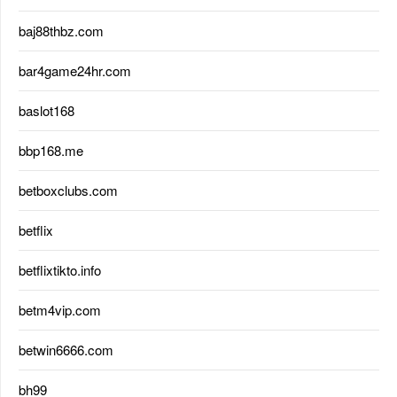
baj88thbz.com
bar4game24hr.com
baslot168
bbp168.me
betboxclubs.com
betflix
betflixtikto.info
betm4vip.com
betwin6666.com
bh99