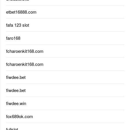
etbet16888.com
fafa 123 slot
faro168
fcharoenkit168.com
fcharoenkit168.com
fiwdee.bet
fiwdee.bet
fiwdee.win
fox689ok.com
fullslot