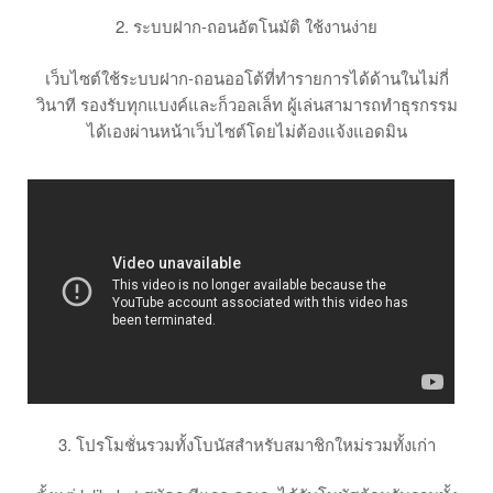
2. ระบบฝาก-ถอนอัตโนมัติ ใช้งานง่าย
เว็บไซต์ใช้ระบบฝาก-ถอนออโต้ที่ทำรายการได้ด้านในไม่กี่
วินาที รองรับทุกแบงค์และก็วอลเล็ท ผู้เล่นสามารถทำธุรกรรม
ได้เองผ่านหน้าเว็บไซต์โดยไม่ต้องแจ้งแอดมิน
3. โปรโมชั่นรวมทั้งโบนัสสำหรับสมาชิกใหม่รวมทั้งเก่า