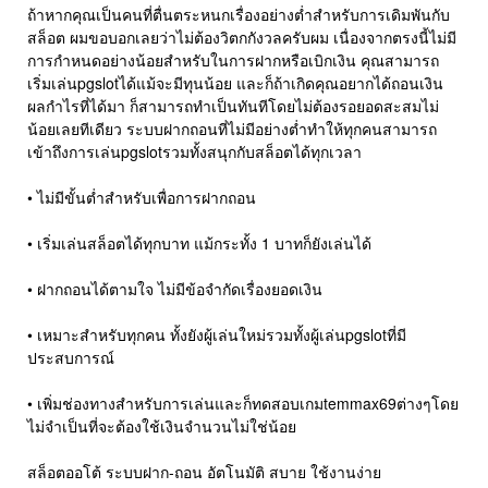
ถ้าหากคุณเป็นคนที่ตื่นตระหนกเรื่องอย่างต่ำสำหรับการเดิมพันกับ
สล็อต ผมขอบอกเลยว่าไม่ต้องวิตกกังวลครับผม เนื่องจากตรงนี้ไม่มี
การกำหนดอย่างน้อยสำหรับในการฝากหรือเบิกเงิน คุณสามารถ
เริ่มเล่นpgslotได้แม้จะมีทุนน้อย และก็ถ้าเกิดคุณอยากได้ถอนเงิน
ผลกำไรที่ได้มา ก็สามารถทำเป็นทันทีโดยไม่ต้องรอยอดสะสมไม่
น้อยเลยทีเดียว ระบบฝากถอนที่ไม่มีอย่างต่ำทำให้ทุกคนสามารถ
เข้าถึงการเล่นpgslotรวมทั้งสนุกกับสล็อตได้ทุกเวลา
• ไม่มีขั้นต่ำสำหรับเพื่อการฝากถอน
• เริ่มเล่นสล็อตได้ทุกบาท แม้กระทั้ง 1 บาทก็ยังเล่นได้
• ฝากถอนได้ตามใจ ไม่มีข้อจำกัดเรื่องยอดเงิน
• เหมาะสำหรับทุกคน ทั้งยังผู้เล่นใหม่รวมทั้งผู้เล่นpgslotที่มี
ประสบการณ์
• เพิ่มช่องทางสำหรับการเล่นและก็ทดสอบเกมtemmax69ต่างๆโดย
ไม่จำเป็นที่จะต้องใช้เงินจำนวนไม่ใช่น้อย
สล็อตออโต้ ระบบฝาก-ถอน อัตโนมัติ สบาย ใช้งานง่าย