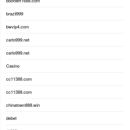
boonlert1688.com
brazil999
bwvip4.com
carlo999.net
carlo999.net
Casino
cc11388.com
cc11388.com
chinatown888.win
debet