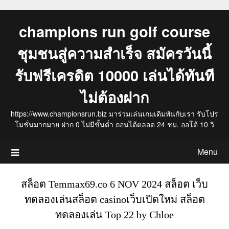
Skip
to
champions run golf course
content
ชุมชนสู่ความสำเร็จ สมัครวันนี้
รับฟรีเครดิต 10000 เล่นได้ทันที
ไม่ต้องฝาก
https://www.championsrun.biz มาร่วมเล่นเกมเดิมพันกับเรา รับโปร
โมชั่นมากมาย ฝาก 0 ไม่มีขั้นต่ำ ถอนได้ตลอด 24 ชม. ออโต้ 10 วิ
Menu
สล็อต Temmax69.co 6 NOV 2024 สล็อต เว็บ
ทดลองเล่นสล็อต casinoเว็บเปิดใหม่ สล็อต
ทดลองเล่น Top 22 by Chloe