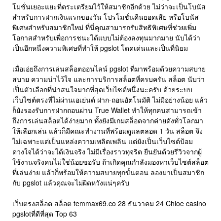
โมชั่นเยอะแยะที่ตระเตรียมไว้ให้สมาชิกอีกด้วย ไม่ว่าจะเป็นโบนัส
สำหรับการฝากเงินแรกของวัน โปรโมชั่นคืนยอดเสีย หรือโบนัส
พิเศษสำหรับสมาชิกใหม่ ที่นี่คุณสามารถรับสิทธิพิเศษที่ช่วยเพิ่ม
โอกาสสำหรับเพื่อการชนะได้แบบไม่ต้องลงทุนมากมาย นับได้ว่า
เป็นอีกหนึ่งความพิเศษที่ทำให้ pgslot โดดเด่นและเป็นที่นิยม
เมื่อเอ่ยถึงการเล่นสล็อตออนไลน์ pgslot ที่มาพร้อมด้วยความสบาย
สบาย ความน่าไว้ใจ และการบริการสล็อตที่ครบครัน สล็อต นับว่า
เป็นตัวเลือกที่น่าสนใจมากที่สุดเว็บไซต์หนึ่งนะครับ ด้วยระบบ
เว็บไซต์ตรงที่ไม่ผ่านเอเย่นต์ ฝาก-ถอนอัตโนมัติ ไม่มีอย่างน้อย แล้ว
ก็ยังรองรับการฝากถอนผ่าน True Wallet ทำให้ทุกคนสามารถเข้า
ถึงการเล่นสล็อตได้ง่ายมาก ทั้งยังมีเกมสล็อตจากค่ายดังทั่วโลกมา
ให้เลือกเล่น แล้วก็มีคณะทำงานที่พร้อมดูแลตลอด 1 วัน สล็อต จึง
ไม่เฉพาะแต่เป็นแหล่งความเพลิดเพลิน แต่ยังเป็นเว็บไซต์ป้อม
ดวงใจได้ว่าจะได้เงินจริง ไม่มีเรื่องราวทุจริต ยืนยันด้วยรีวิวจากผู้
ใช้งานจริงคนไม่ใช่น้อยขอรับ ถ้าเกิดคุณกำลังมองหาเว็บไซต์สล็อต
ที่เล่นง่าย แล้วก็พร้อมให้ความสบายทุกขั้นตอน ลองมาเป็นสมาชิก
กับ pgslot แล้วคุณจะไม่ผิดหวังแน่ๆครับ
เว็บตรงสล็อต สล็อต temmax69.co 28 ธันวาคม 24 Chloe casino
pgslotที่ดีที่สุด Top 63