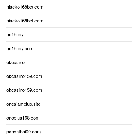
niseko168bet.com
niseko168bet.com
no1huay
no1huay.com
okcasino
okcasino159.com
okcasino159.com
onesiamclub.site
onoplus168.com
pananthai99.com