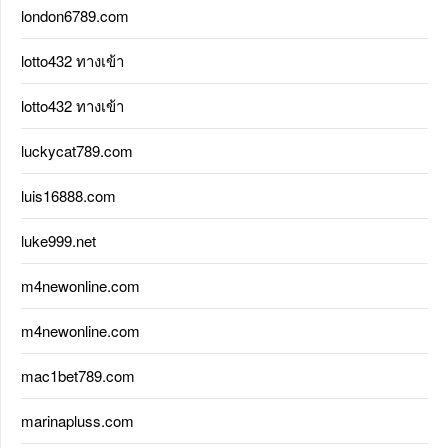
london6789.com
lotto432 ทางเข้า
lotto432 ทางเข้า
luckycat789.com
luis16888.com
luke999.net
m4newonline.com
m4newonline.com
mac1bet789.com
marinapluss.com