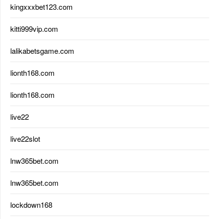
kingxxxbet123.com
kitti999vip.com
lalikabetsgame.com
lionth168.com
lionth168.com
live22
live22slot
lnw365bet.com
lnw365bet.com
lockdown168